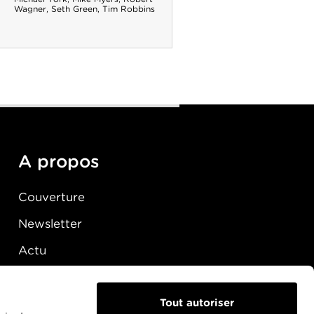
Wagner
,
Seth Green
,
Tim Robbins
A propos
Couverture
Newsletter
Actu
Presse
Raccordement
Tout autoriser