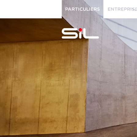
PARTICULIERS
ENTREPRIS
PARTICULIERS
ENTREPRISES
SiL
multimédi