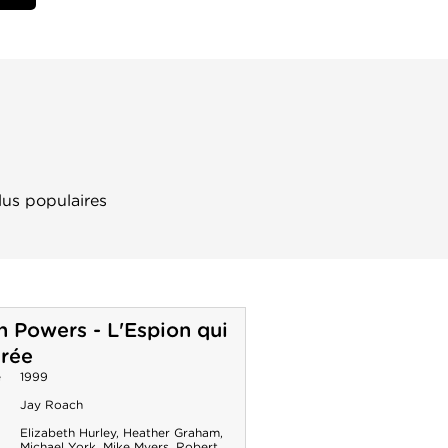
lus populaires
n Powers - L'Espion qui
irée
e
1999
Jay Roach
Elizabeth Hurley
,
Heather Graham
,
Michael York
,
Mike Myers
,
Robert