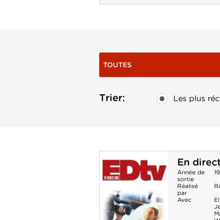
TOUTES
Trier:
Les plus réc
En direc
Année de
1
sortie
Réalisé
R
par
Avec
El
J
M