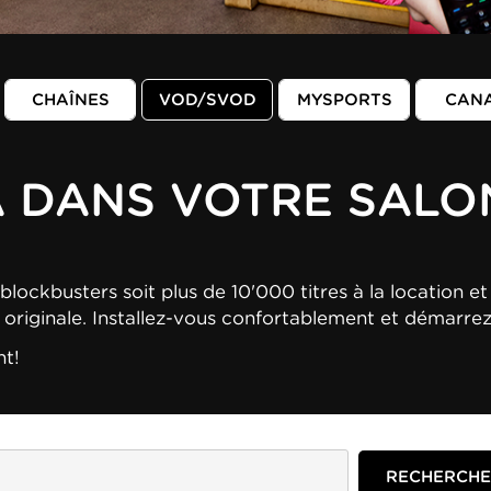
CHAÎNES
VOD/SVOD
MYSPORTS
CAN
A DANS VOTRE SALO
blockbusters soit plus de 10'000 titres à la location et 
n originale. Installez-vous confortablement et démarre
nt!