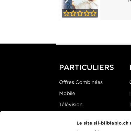
W
0-0
En direct sur Ed
TV
PARTICULIERS
Offres Combinées
Mobile
Télévision
Montre d'alarme
Le site sil-bliblablo.ch