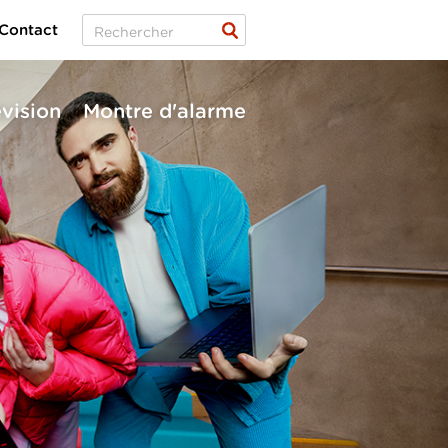
Contact
évision
Montre d'alarme