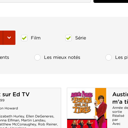
Film
Série
ents
Les mieux notés
Les p
t sur Ed TV
Austi
999
m'a t
Année d
on Howard
sortie
Réalisé
izabeth Hurley
,
Ellen DeGeneres
,
par
enna Elfman
,
Martin Landau
,
Avec
atthew McConaughey
,
Rob Reiner
,