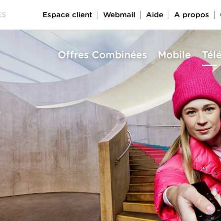
Espace client
Webmail
Aide
A propos
ES
Offres Combinées
Mobile
Tél
a