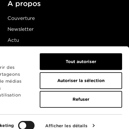
A propos
Couverture
Newsletter
Actu
Presse
Raccordement
Tout autoriser
rir des
artageons
Autoriser la sélection
 de médias
s
tilisation
Refuser
keting
Afficher les détails