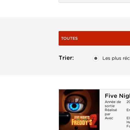
TOUTES
Trier:
Les plus réc
Five Nig
Année de
2
sortie
Réalisé
E
par
Avec
El
H
F