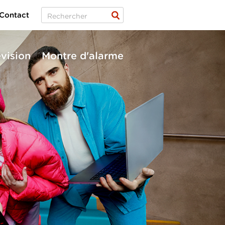
Contact
évision
Montre d'alarme