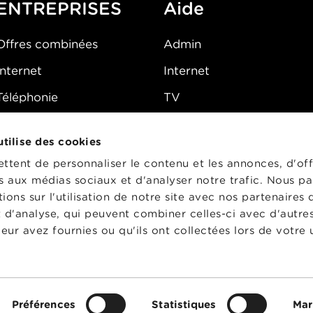
ENTREPRISES
Aide
Offres combinées
Admin
Internet
Internet
Téléphonie
TV
Mobile
Téléphone
 utilise des cookies
FAQ
E-mail
tent de personnaliser le contenu et les annonces, d'off
Fibre
es aux médias sociaux et d'analyser notre trafic. Nous p
ons sur l'utilisation de notre site avec nos partenaires
Sécurité
t d'analyse, qui peuvent combiner celles-ci avec d'autre
État du réseau
eur avez fournies ou qu'ils ont collectées lors de votre u
CG
Préférences
Statistiques
Mar