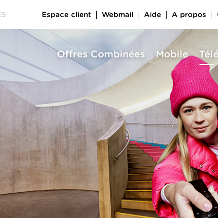
Espace client
Webmail
Aide
A propos
ES
Offres Combinées
Mobile
Tél
a