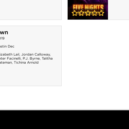
0-0
Five Nights at
own
Freddy's
019
ustin Dec
izabeth Lail
,
Jordan Calloway
,
ter Facinelli
,
P.J. Byrne
,
Talitha
ateman
,
Tichina Arnold