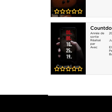
0-0
Five Nights at
Countd
Freddy's 2
Année de
2
sortie
Réalisé
J
par
Avec
El
Pe
B
0-0
Countdown