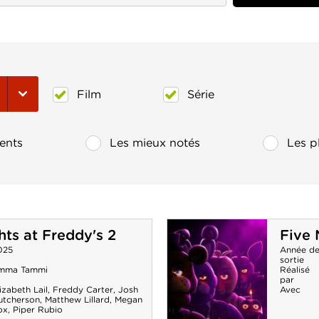
Film
Série
ents
Les mieux notés
Les p
hts at Freddy's 2
Five 
025
Année d
sortie
mma Tammi
Réalisé
par
izabeth Lail
,
Freddy Carter
,
Josh
Avec
utcherson
,
Matthew Lillard
,
Megan
ox
,
Piper Rubio