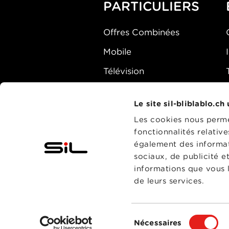
PARTICULIERS
Offres Combinées
Mobile
Télévision
Montre d'alarme
Le site sil-bliblablo.ch
Les cookies nous permet
fonctionnalités relativ
également des informati
sociaux, de publicité e
informations que vous l
de leurs services.
Sélection
Nécessaires
du