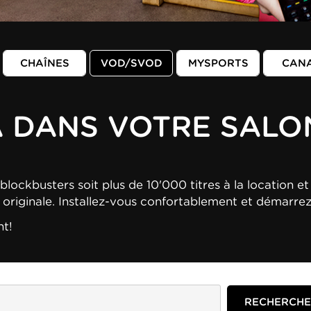
CHAÎNES
VOD/SVOD
MYSPORTS
CAN
A DANS VOTRE SALO
blockbusters soit plus de 10'000 titres à la location et 
n originale. Installez-vous confortablement et démarre
nt!