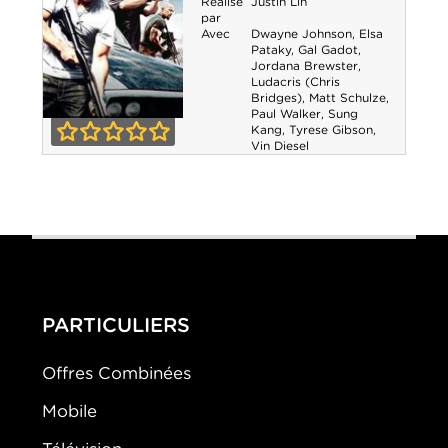
Réalisé
Justin Lin
par
Avec
Dwayne Johnson
,
Elsa
Pataky
,
Gal Gadot
,
Jordana Brewster
,
Ludacris (Chris
Bridges)
,
Matt Schulze
,
Paul Walker
,
Sung
Kang
,
Tyrese Gibson
,
Fast & Furious 5
Vin Diesel
0-0
PARTICULIERS
Offres Combinées
Mobile