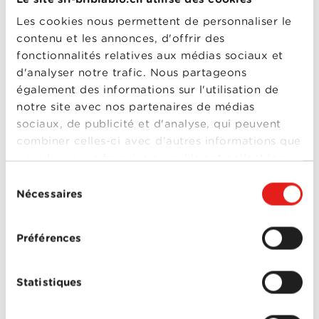
Fast & Furious 8
Les cookies nous permettent de personnaliser le
Année
2017
contenu et les annonces, d'offrir des
de
sortie
fonctionnalités relatives aux médias sociaux et
Réalisé
F. Gary Gray
d'analyser notre trafic. Nous partageons
par
Avec
Charlize Theron
,
également des informations sur l'utilisation de
Dwayne Johnson
,
Elsa
notre site avec nos partenaires de médias
Pataky
,
Helen Mirren
,
Jason Statham
,
Kurt
sociaux, de publicité et d'analyse, qui peuvent
Russell
,
Ludacris (Chris
combiner celles-ci avec d'autres informations que
Bridges)
,
Michelle
Rodriguez
,
Nathalie
Fast & Furious 8
vous leur avez fournies ou qu'ils ont collectées
Emmanuel
,
Scott
lors de votre utilisation de leurs services.
Eastwood
,
Tyrese
Sélection
Gibson
,
Vin Diesel
Nécessaires
du
0-0
consentement
Fast & Furious 7
Préférences
Année
2014
de
sortie
Réalisé
James Wan
Statistiques
par
Avec
Djimon Hounsou
,
Dwayne Johnson
,
Elsa