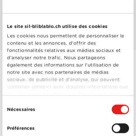
Les mieux notés
Le site sil-bliblablo.ch utilise des cookies
Les plus populaires
Les cookies nous permettent de personnaliser le
contenu et les annonces, d'offrir des
fonctionnalités relatives aux médias sociaux et
d'analyser notre trafic. Nous partageons
également des informations sur l'utilisation de
Last Breath
notre site avec nos partenaires de médias
Année
2024
sociaux, de publicité et d'analyse, qui peuvent
de
combiner celles-ci avec d'autres informations que
sortie
Réalisé
Alex Parkinson
vous leur avez fournies ou qu'ils ont collectées
par
lors de votre utilisation de leurs services.
Avec
Cliff Curtis
,
Finn Cole
,
Sélection
Mark Bonnar
,
Simu Liu
,
Nécessaires
du
Woody Harrelson
consentement
Préférences
0-0
Last Breath