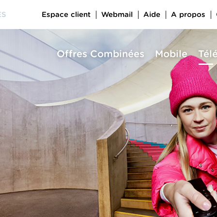
Espace client
Webmail
Aide
A propos
ES
Offres Combinées
Mobile
Tél
a