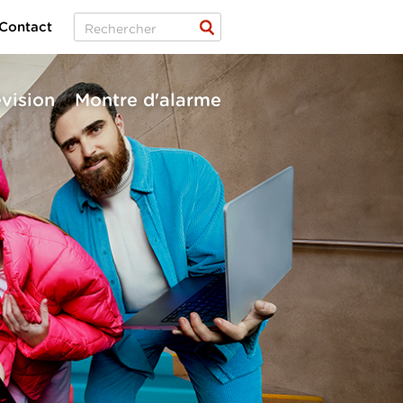
Contact
évision
Montre d'alarme