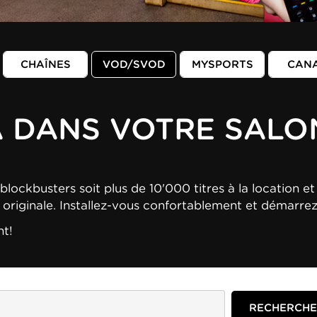
CHAÎNES
VOD/SVOD
MYSPORTS
CAN
A DANS VOTRE SALO
blockbusters soit plus de 10'000 titres à la location et 
n originale. Installez-vous confortablement et démarre
nt!