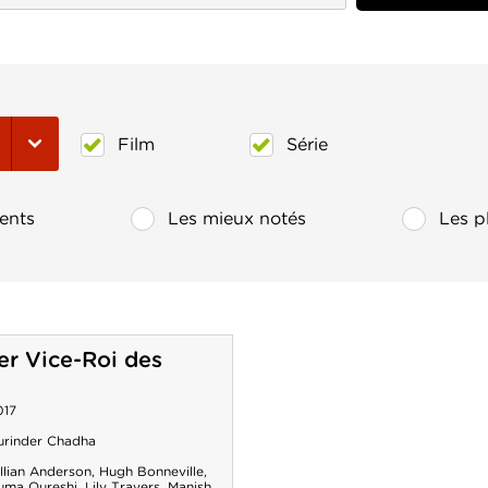
Film
Série
ents
Les mieux notés
Les p
er Vice-Roi des
017
urinder Chadha
llian Anderson
,
Hugh Bonneville
,
uma Qureshi
,
Lily Travers
,
Manish