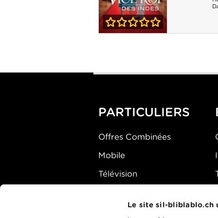
D
0-0
Le Dernier Vice-
Roi des Indes
PARTICULIERS
Offres Combinées
Mobile
Télévision
Montre d'alarme
Le site sil-bliblablo.ch