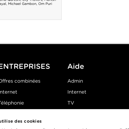
ayal
,
Michael Gambon
,
Om Puri
ENTREPRISES
Aide
Offres combinées
Admin
Internet
Internet
Téléphonie
TV
Mobile
Téléphone
 utilise des cookies
FAQ
E-mail