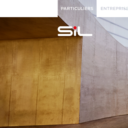
PARTICULIERS
ENTREPRIS
PARTICULIERS
ENTREPRISES
SiL
multimédi