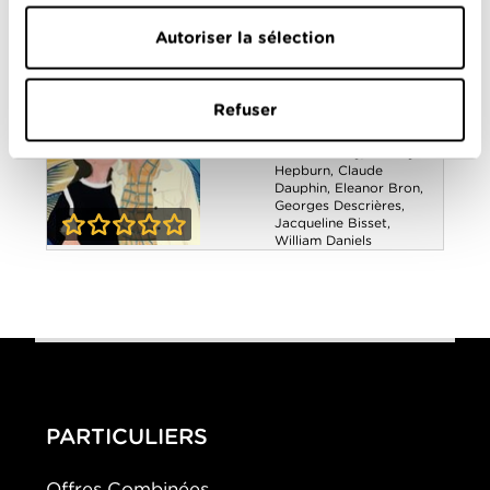
4-0
Bullitt
Autoriser la sélection
Voyage à deux
Année
1967
de
sortie
Refuser
Réalisé
Stanley Donen
par
Avec
Albert Finney
,
Audrey
Hepburn
,
Claude
Dauphin
,
Eleanor Bron
,
Georges Descrières
,
Jacqueline Bisset
,
William Daniels
0-0
Voyage à deux
PARTICULIERS
Offres Combinées