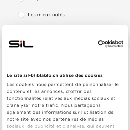
Les mieux notés
Les plus populaires
Here And Now
Le site sil-bliblablo.ch utilise des cookies
Année
2018
de
Les cookies nous permettent de personnaliser le
sortie
Réalisé
Fabien Constant
contenu et les annonces, d'offrir des
par
fonctionnalités relatives aux médias sociaux et
Avec
Common
,
Gus Birney
,
Jacqueline Bisset
,
Mary
d'analyser notre trafic. Nous partageons
Beth Peil
,
Renée
également des informations sur l'utilisation de
Zellweger
,
Sarah
Jessica Parker
,
Simon
notre site avec nos partenaires de médias
Baker
,
Taylor Kinney
0-0
sociaux, de publicité et d'analyse, qui peuvent
Here And Now