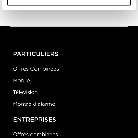
À la recherche
0-0
du bonheur
PARTICULIERS
Offres Combinées
Mobile
Télévision
Montre d'alarme
ENTREPRISES
Offres combinées