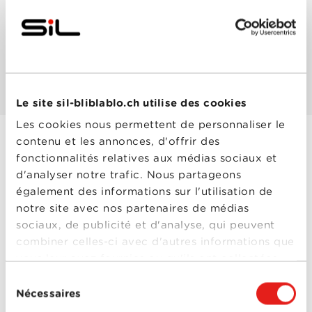
Les mieux notés
Les plus populaires
Le site sil-bliblablo.ch utilise des cookies
Les cookies nous permettent de personnaliser le
contenu et les annonces, d'offrir des
fonctionnalités relatives aux médias sociaux et
After Earth
d'analyser notre trafic. Nous partageons
Année
2013
également des informations sur l'utilisation de
de
sortie
notre site avec nos partenaires de médias
Réalisé
M. Night Shyamalan
sociaux, de publicité et d'analyse, qui peuvent
par
Avec
David Denman
,
Faron
combiner celles-ci avec d'autres informations que
Salisbury
,
Gilbert Soto
,
vous leur avez fournies ou qu'ils ont collectées
Isabelle Fuhrman
,
Jaden
Smith
,
Lincoln Lewis
,
lors de votre utilisation de leurs services.
Sélection
Sophie Okonedo
,
Will
Smith
Nécessaires
du
5-0
After Earth