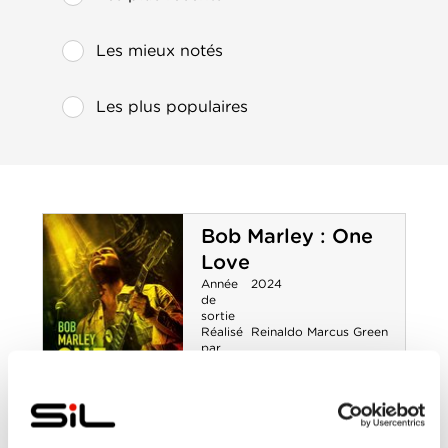
Les mieux notés
Les plus populaires
Bob Marley : One
Love
Année
2024
de
sortie
Réalisé
Reinaldo Marcus Green
par
Avec
James Norton
,
Kingsley
Ben-Adir
,
Lashana
Lynch
,
Tosin Cole
,
Umi
Myers
0-0
Bob Marley :