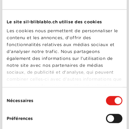
Grantchester -
One Love
Saison 4
Année
2019
Le site sil-bliblablo.ch utilise des cookies
de
sortie
Les cookies nous permettent de personnaliser le
Réalisé
Stewart Svaasand
contenu et les annonces, d'offrir des
par
Avec
Al Weaver
,
James
fonctionnalités relatives aux médias sociaux et
Norton
,
Robson Green
,
d'analyser notre trafic. Nous partageons
Tessa Peake-Jones
,
Tom Brittney
également des informations sur l'utilisation de
0-0
Grantchester -
notre site avec nos partenaires de médias
Grantchester -
sociaux, de publicité et d'analyse, qui peuvent
Saison 4
Saison 3
combiner celles-ci avec d'autres informations que
Année
2016
vous leur avez fournies ou qu'ils ont collectées
de
lors de votre utilisation de leurs services.
Sélection
sortie
Réalisé
Daisy Coulam
Nécessaires
du
par
consentement
Avec
Al Weaver
,
James
Norton
,
Morven
Christie
,
Robson Green
,
Préférences
Tessa Peake-Jones
0-0