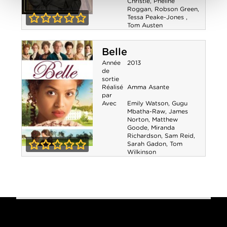
Christie
,
Pheline
Roggan
,
Robson Green
,
Tessa Peake-Jones
,
Grantchester -
Tom Austen
0-0
Saison 1
Belle
Année
2013
de
sortie
Réalisé
Amma Asante
par
Avec
Emily Watson
,
Gugu
Mbatha-Raw
,
James
Norton
,
Matthew
Goode
,
Miranda
Richardson
,
Sam Reid
,
Sarah Gadon
,
Tom
Wilkinson
Belle
0-0