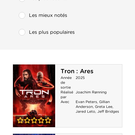
Les mieux notés
Les plus populaires
Tron : Ares
Année
2025
de
sortie
Réalisé
Joachim Rønning
par
Avec
Evan Peters
,
Gillian
Anderson
,
Greta Lee
,
Jared Leto
,
Jeff Bridges
0-0
Tron : Ares