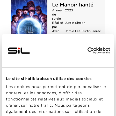
Le Manoir hanté
Année
2023
de
sortie
Réalisé
Justin Simien
par
Avec
Jamie Lee Curtis
,
Jared
Leto
,
Lakeith Stanfield
,
Owen Wilson
,
Rosario
Dawson
,
Tiffany
Haddish
0-0
Le Manoir hanté
Morbius
Année
2022
de
Le site sil-bliblablo.ch utilise des cookies
sortie
Réalisé
Daniel Espinosa
Les cookies nous permettent de personnaliser le
par
Avec
Al Madrigal
,
Jared
contenu et les annonces, d'offrir des
Harris
,
Jared Leto
,
Matt
fonctionnalités relatives aux médias sociaux et
Smith
,
Michael Keaton
,
Tyrese Gibson
d'analyser notre trafic. Nous partageons
également des informations sur l'utilisation de
0-0