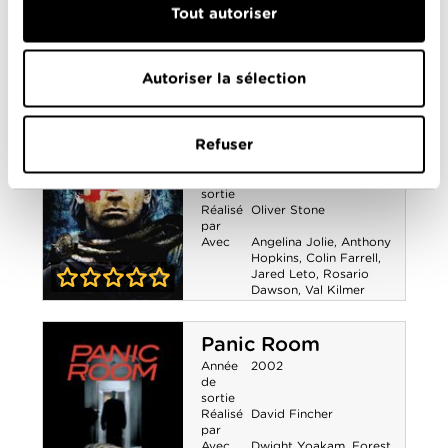
Tout autoriser
Kinnaman
,
Margot
Suicide Squad
Robbie
,
Scott
Eastwood
,
Viola Davis
,
Will Smith
0-0
Autoriser la sélection
Alexandre
Revisited
Refuser
Année
2004
de
sortie
Réalisé
Oliver Stone
par
Avec
Angelina Jolie
,
Anthony
Hopkins
,
Colin Farrell
,
Jared Leto
,
Rosario
Dawson
,
Val Kilmer
0-0
Alexandre
Panic Room
Revisited
Année
2002
de
sortie
Réalisé
David Fincher
par
Avec
Dwight Yoakam
,
Forest