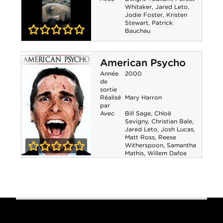
Whitaker
,
Jared Leto
,
Jodie Foster
,
Kristen
Stewart
,
Patrick
Bauchau
0-0
Panic Room
American Psycho
Année
2000
de
sortie
Réalisé
Mary Harron
par
Avec
Bill Sage
,
Chloë
Sevigny
,
Christian Bale
,
Jared Leto
,
Josh Lucas
,
Matt Ross
,
Reese
Witherspoon
,
Samantha
Mathis
,
Willem Dafoe
0-0
American
Psycho