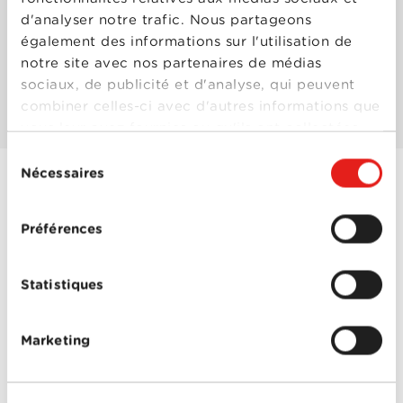
d'analyser notre trafic. Nous partageons
également des informations sur l'utilisation de
Les mieux notés
notre site avec nos partenaires de médias
sociaux, de publicité et d'analyse, qui peuvent
Les plus populaires
combiner celles-ci avec d'autres informations que
vous leur avez fournies ou qu'ils ont collectées
lors de votre utilisation de leurs services.
Sélection
Nécessaires
du
consentement
Insaisissables 2
Préférences
Année
2016
de
sortie
Réalisé
Jon M. Chu
Statistiques
par
Avec
Daniel Radcliffe
,
Dave
Franco
,
Jay Chou
,
Jesse Eisenberg
,
Lizzy
Marketing
Caplan
,
Mark Ruffalo
,
Michael Caine
,
Morgan
Freeman
,
Sanaa Lathan
,
Woody Harrelson
Insaisissables 2