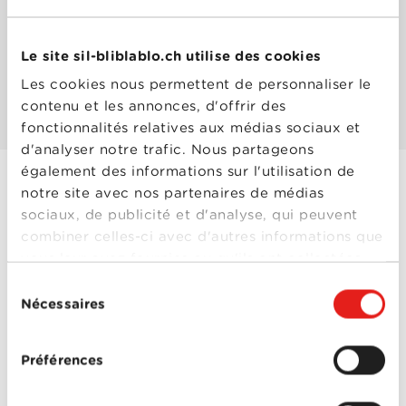
Les mieux notés
Le site sil-bliblablo.ch utilise des cookies
Les cookies nous permettent de personnaliser le
Les plus populaires
contenu et les annonces, d'offrir des
fonctionnalités relatives aux médias sociaux et
d'analyser notre trafic. Nous partageons
également des informations sur l'utilisation de
notre site avec nos partenaires de médias
Arsène Lupin
sociaux, de publicité et d'analyse, qui peuvent
contre Arsène
combiner celles-ci avec d'autres informations que
vous leur avez fournies ou qu'ils ont collectées
Lupin
lors de votre utilisation de leurs services.
Année
1962
Sélection
de
Nécessaires
du
sortie
Réalisé
Edouard Molinaro
consentement
par
Avec
Anne Vernon
,
Françoise
Préférences
Dorléac
,
Geneviève
Grad
,
Henri Garcin
,
Arsène Lupin
Henri Virlojeux
,
Jean-