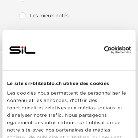
Les mieux notés
Les plus populaires
Harold et le crayon
magique
Le site sil-bliblablo.ch utilise des cookies
Année
2024
de
Les cookies nous permettent de personnaliser le
sortie
contenu et les annonces, d'offrir des
Réalisé
Carlos Saldanha
par
fonctionnalités relatives aux médias sociaux et
Avec
Camille Guaty
,
Jemaine
d'analyser notre trafic. Nous partageons
Clement
,
Lil Rel Howery
,
Zachary Levi
,
Zooey
également des informations sur l'utilisation de
Deschanel
notre site avec nos partenaires de médias
0-0
Harold et le
sociaux, de publicité et d'analyse, qui peuvent