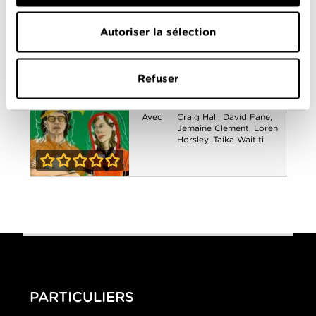
Jones
,
Will Smith
2-5
Men in Black 3
Autoriser la sélection
Eagle vs Shark
Année
2007
de
Refuser
sortie
Réalisé
Taika Waititi
par
Avec
Craig Hall
,
David Fane
,
Jemaine Clement
,
Loren
Horsley
,
Taika Waititi
0-0
Eagle vs Shark
PARTICULIERS