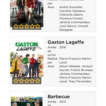
par
Avec
André Dussollier
,
Caroline Vigneaux
,
Charlotte Gabris
,
Florence Foresti
,
Jérôme Commandeur
,
José Garcia
,
Vincent
Desagnat
A fond
0-0
Gaston Lagaffe
Année
2016
de
sortie
Réalisé
Pierre-François Martin-
par
Laval
Avec
Alison Wheeler
,
Arnaud
Ducret
,
Franck Bruneau
,
Jérôme Commandeur
,
Pierre-François Martin-
Laval
,
Theo Fernandez
0-0
Gaston Lagaffe
Barbecue
Année
2013
de