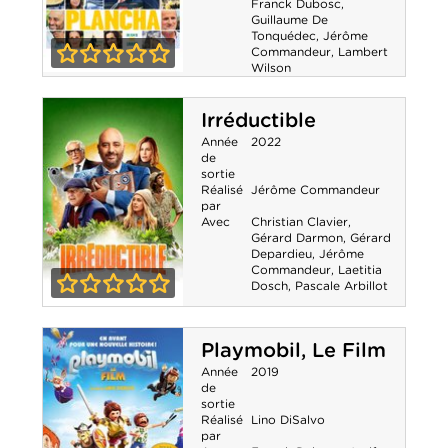
Franck Dubosc
,
Guillaume De
Tonquédec
,
Jérôme
Commandeur
,
Lambert
Wilson
0-0
Plancha
Irréductible
Année
2022
de
sortie
Réalisé
Jérôme Commandeur
par
Avec
Christian Clavier
,
Gérard Darmon
,
Gérard
Depardieu
,
Jérôme
Commandeur
,
Laetitia
Dosch
,
Pascale Arbillot
0-0
Irréductible
Playmobil, Le Film
Année
2019
de
sortie
Réalisé
Lino DiSalvo
par