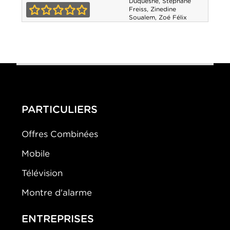
Duquesne
,
Stéphane
les Ch'tis
Freiss
,
Zinedine
Soualem
,
Zoé Félix
0-0
PARTICULIERS
Offres Combinées
Mobile
Télévision
Montre d'alarme
ENTREPRISES