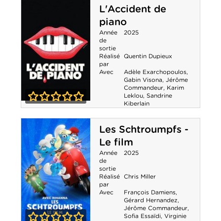
L'Accident de
piano
Année
2025
de
sortie
Réalisé
Quentin Dupieux
par
Avec
Adèle Exarchopoulos
,
Gabin Visona
,
Jérôme
Commandeur
,
Karim
Leklou
,
Sandrine
Kiberlain
L'Accident de
0-0
piano
Les Schtroumpfs -
Le film
Année
2025
de
sortie
Réalisé
Chris Miller
par
Avec
François Damiens
,
Gérard Hernandez
,
Jérôme Commandeur
,
Sofia Essaïdi
,
Virginie