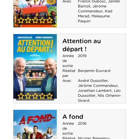
Avec
Franck Dubosc
,
Jenifer
Bartoli
,
Jérôme
Commandeur
,
Kad
Merad
,
Maleaume
Paquin
0-0
Playmobil, Le
Attention au
Film
départ !
Année
2019
de
sortie
Réalisé
Benjamin Euvrard
par
Avec
André Dussollier
,
Jérôme Commandeur
,
Jonathan Lambert
,
Léo
Dussollier
,
Nils Othenin-
Girard
Attention au
0-0
départ !
A fond
Année
2016
de
sortie
Réalisé
Nicolas Benamou