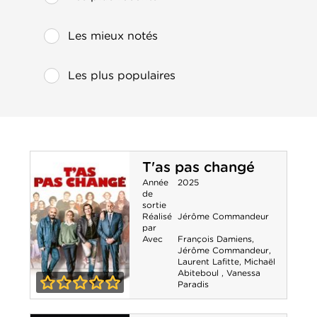
Les mieux notés
Les plus populaires
T'as pas changé
Année
2025
de
sortie
Réalisé
Jérôme Commandeur
par
Avec
François Damiens
,
Jérôme Commandeur
,
Laurent Lafitte
,
Michaël
Abiteboul
,
Vanessa
Paradis
0-0
T'as pas changé