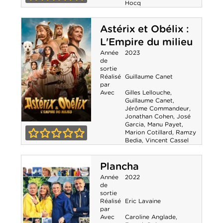
Hocq
Les
0-0
Schtroumpfs -
Astérix et Obélix :
L'Empire du milieu
Le film
Année
2023
de
sortie
Réalisé
Guillaume Canet
par
Avec
Gilles Lellouche
,
Guillaume Canet
,
Jérôme Commandeur
,
Jonathan Cohen
,
José
Garcia
,
Manu Payet
,
Astérix et Obélix
Marion Cotillard
,
Ramzy
Bedia
,
Vincent Cassel
: L'Empire du
0-0
milieu
Plancha
Année
2022
de
sortie
Réalisé
Eric Lavaine
par
Avec
Caroline Anglade
,