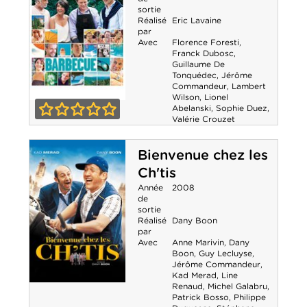
sortie
Réalisé
Eric Lavaine
par
Avec
Florence Foresti
,
Franck Dubosc
,
Guillaume De
Tonquédec
,
Jérôme
Commandeur
,
Lambert
Wilson
,
Lionel
Abelanski
,
Sophie Duez
,
Barbecue
Valérie Crouzet
0-0
Bienvenue chez les
Ch'tis
Année
2008
de
sortie
Réalisé
Dany Boon
par
Avec
Anne Marivin
,
Dany
Boon
,
Guy Lecluyse
,
Jérôme Commandeur
,
Kad Merad
,
Line
Renaud
,
Michel Galabru
,
Bienvenue chez
Patrick Bosso
,
Philippe