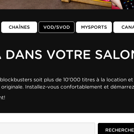
CHAÎNES
VOD/SVOD
MYSPORTS
CAN
A DANS VOTRE SALO
blockbusters soit plus de 10'000 titres à la location et 
n originale. Installez-vous confortablement et démarre
nt!