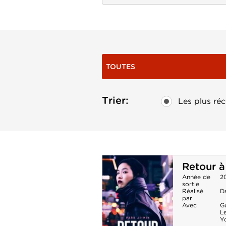
TOUTES
Trier:
Les plus réc
Retour à
Année de
2
sortie
Réalisé
D
par
Avec
G
L
Y