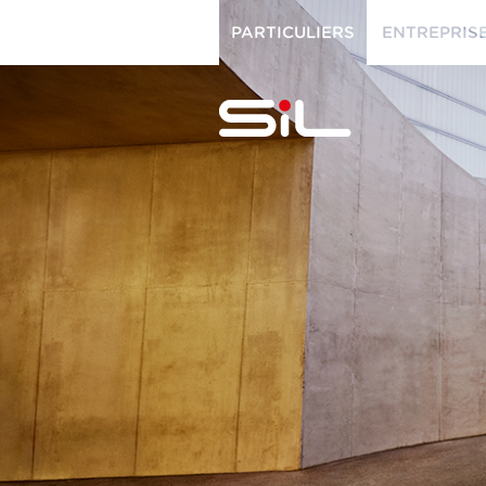
PARTICULIERS
ENTREPRIS
PARTICULIERS
ENTREPRISES
SiL
multimédi