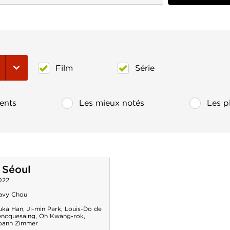
Film
Série
ents
Les mieux notés
Les p
 Séoul
022
avy Chou
uka Han
,
Ji-min Park
,
Louis-Do de
encquesaing
,
Oh Kwang-rok
,
oann Zimmer