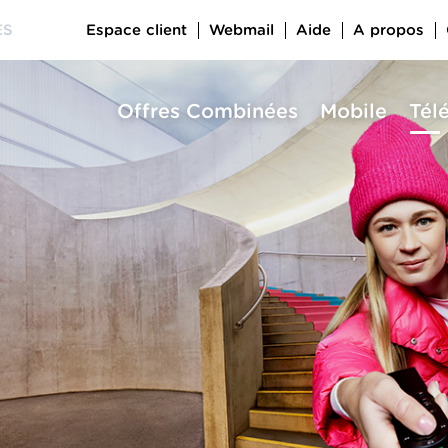
Espace client
Webmail
Aide
A propos
ES
Offres Combinées
Mobile
Tél
a