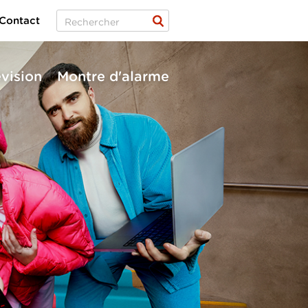
Contact
évision
Montre d'alarme