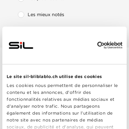
Les mieux notés
Les plus populaires
Hairspray
Année
2007
Le site sil-bliblablo.ch utilise des cookies
de
sortie
Les cookies nous permettent de personnaliser le
Réalisé
Adam Shankman
contenu et les annonces, d'offrir des
par
Avec
Amanda Bynes
,
Brittany
fonctionnalités relatives aux médias sociaux et
Snow
,
Christopher
d'analyser notre trafic. Nous partageons
Walken
,
James
Marsden
,
John Travolta
,
également des informations sur l'utilisation de
Michelle Pfeiffer
,
Nikki
notre site avec nos partenaires de médias
Blonsky
,
Queen Latifah
,
Zac Efron
Hairspray
sociaux, de publicité et d'analyse, qui peuvent