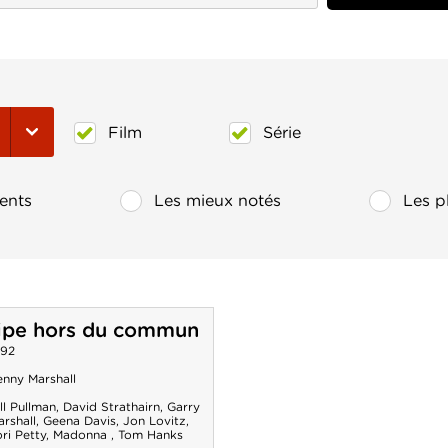
Film
Série
ents
Les mieux notés
Les p
ipe hors du commun
992
enny Marshall
ll Pullman
,
David Strathairn
,
Garry
rshall
,
Geena Davis
,
Jon Lovitz
,
ri Petty
,
Madonna
,
Tom Hanks