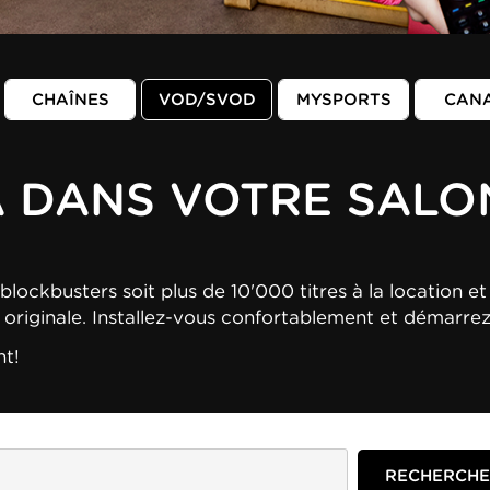
CHAÎNES
VOD/SVOD
MYSPORTS
CAN
A DANS VOTRE SALO
blockbusters soit plus de 10'000 titres à la location et 
n originale. Installez-vous confortablement et démarre
nt!