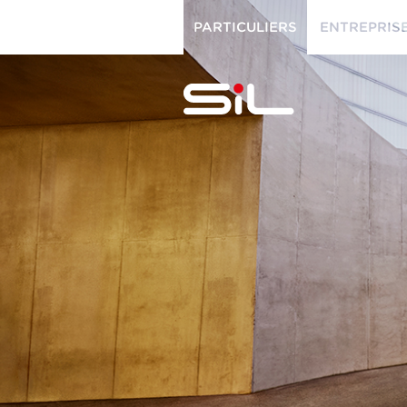
PARTICULIERS
ENTREPRIS
PARTICULIERS
ENTREPRISES
SiL
multimédi