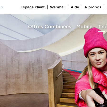
Espace client
Webmail
Aide
A propos
ES
Offres Combinées
Mobile
Tél
a