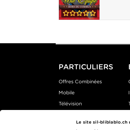
0-0
Une Équipe hors
du commun
PARTICULIERS
Offres Combinées
Mobile
Télévision
Montre d'alarme
Le site sil-bliblablo.ch