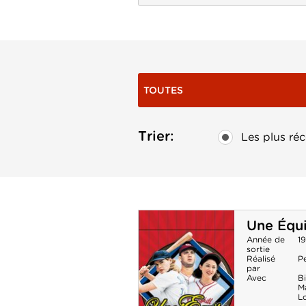
TOUTES
Trier:
Les plus réc
Une Équ
Année de
1
sortie
Réalisé
P
par
Avec
Bi
Ma
Lo