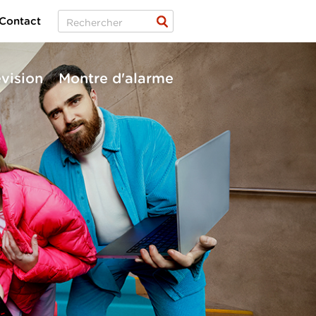
Contact
évision
Montre d'alarme