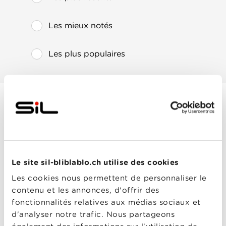
Les mieux notés
Les plus populaires
Prancer : Un conte
de Noël
Année
2022
de
sortie
Le site sil-bliblablo.ch utilise des cookies
Réalisé
Phil Hawkins
par
Les cookies nous permettent de personnaliser le
Avec
Aaron McCusker
,
contenu et les annonces, d'offrir des
Darcey Ewart
,
James
Cromwell
,
Joseph
fonctionnalités relatives aux médias sociaux et
Millson
,
Sarah-Jane
d'analyser notre trafic. Nous partageons
Potts
Prancer : Un
0-0