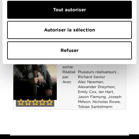
Avec
Alec Newman
,
Alexander Dreymon
,
Tout autoriser
Emily Cox
,
Ian Hart
,
Jason Flemyng
,
Joseph
Millson
,
Nicholas Rowe
,
The Last
Tobias Santelmann
Autoriser la sélection
0-0
Kingdom -
The Last Kingdom
Saison 2
- Saison 1
Refuser
Année
2015
de
sortie
Réalisé
Plusieurs réalisateurs
,
par
Richard Senior
Avec
Alec Newman
,
Alexander Dreymon
,
Emily Cox
,
Ian Hart
,
Jason Flemyng
,
Joseph
Millson
,
Nicholas Rowe
,
The Last
Tobias Santelmann
0-0
Kingdom -
Saison 1