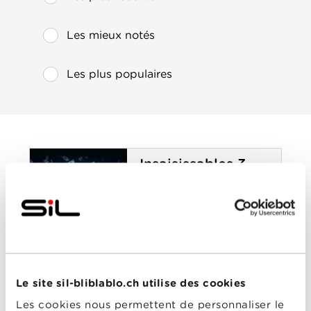
Les mieux notés
Les plus populaires
Insaisissables 3
Année
2025
de
sortie
Réalisé
Ruben Fleischer
par
Avec
Dave Franco
,
Isla
Fisher
,
Jesse Eisenberg
,
Justice Smith
,
Woody
Harrelson
Le site sil-bliblablo.ch utilise des cookies
0-0
Insaisissables 3
Les cookies nous permettent de personnaliser le