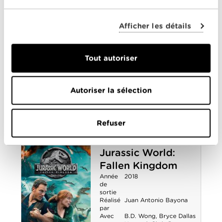
Donjons &
Page
,
Sophia Lillis
0-0
Dragons :
The American
Afficher les détails
L'Honneur des
Society of Magical
Negroes
voleurs
Tout autoriser
Année
2023
de
sortie
Réalisé
Kobi Libii
Autoriser la sélection
par
Avec
Aisha Hinds
,
David Alan
Grier
,
Justice Smith
,
Michaela Watkins
,
Refuser
The American
Rupert Friend
0-0
Society of
Jurassic World:
Magical Negroes
Fallen Kingdom
Année
2018
de
sortie
Réalisé
Juan Antonio Bayona
par
Avec
B.D. Wong
,
Bryce Dallas