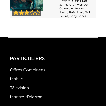
Howard
,
Chris Pratt
,
James Cromwell
,
Jeff
Goldblum
,
Justice
Smith
,
Rafe Spall
,
Ted
Jurassic World:
Levine
,
Toby Jones
3-0
Fallen Kingdom
PARTICULIERS
Offres Combinées
Mobile
Télévision
Montre d'alarme