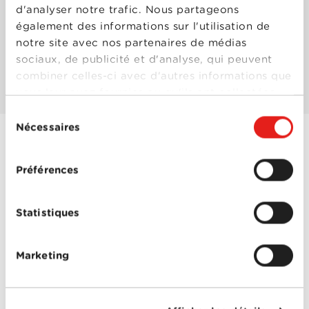
d'analyser notre trafic. Nous partageons
également des informations sur l'utilisation de
Les mieux notés
notre site avec nos partenaires de médias
sociaux, de publicité et d'analyse, qui peuvent
Les plus populaires
combiner celles-ci avec d'autres informations que
vous leur avez fournies ou qu'ils ont collectées
lors de votre utilisation de leurs services.
Sélection
Nécessaires
du
consentement
Hancock
Préférences
Année
2008
de
sortie
Réalisé
Peter Berg
Statistiques
par
Avec
Charlize Theron
,
Daeg
Faerch
,
Hayley Marie
Marketing
Norman
,
Jason
Bateman
,
Kate Clarke
,
Valerie Azlynn
,
Will
Smith
0-0
Hancock