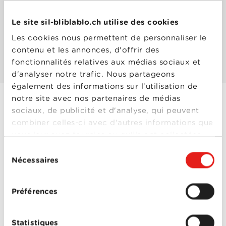
Le site sil-bliblablo.ch utilise des cookies
Les mieux notés
Les cookies nous permettent de personnaliser le
contenu et les annonces, d'offrir des
Les plus populaires
fonctionnalités relatives aux médias sociaux et
d'analyser notre trafic. Nous partageons
également des informations sur l'utilisation de
notre site avec nos partenaires de médias
sociaux, de publicité et d'analyse, qui peuvent
Paris Etc. - Saison 1
combiner celles-ci avec d'autres informations que
Année
2017
vous leur avez fournies ou qu'ils ont collectées
de
lors de votre utilisation de leurs services.
sortie
Sélection
Réalisé
Zabou Breitman
Nécessaires
du
par
Avec
Anaïs Demoustier
,
consentement
Bruno Todeschini
,
Hippolyte Girardot
,
Lou
Préférences
Roy Lecollinet
,
Naidra
Ayadi
,
Niels Schneider
,
Valeria Bruni Tedeschi
,
Zabou Breitman
Paris Etc. -
Statistiques