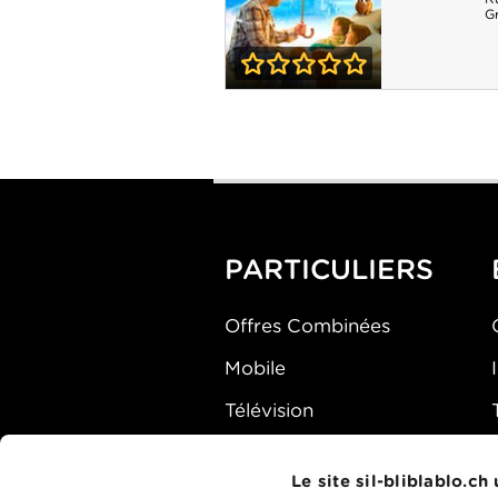
Gr
0-0
Histoires
enchantées
PARTICULIERS
Offres Combinées
Mobile
Télévision
Montre d'alarme
Le site sil-bliblablo.ch