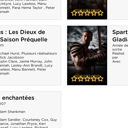
cIntyre
,
Lucy Lawless
,
Manu
ennett
,
Pana Hema Taylor
,
Peter
ensah
0-0
Spartacus :
s : Les Dieux de
Spart
Vengeance -
- Saison Préquelle
Gladi
Saison 2
11
Année d
sortie
chael Hurst
,
Plusieurs réalisateurs
Réalisé
Rick Jacobson
par
stin Clare
,
Jaime Murray
,
John
Avec
annah
,
Lesley-Ann Brandt
,
Lucy
awless
,
Manu Bennett
,
Peter
ensah
0-0
Spartacus : Le
s enchantées
Sang des
007
Gladiateurs -
dam Shankman
Saison 1
dam Sandler
,
Courteney Cox
,
Guy
earce
,
Jonathan Pryce
,
Keri
ssell
,
Lucy Lawless
,
Richard