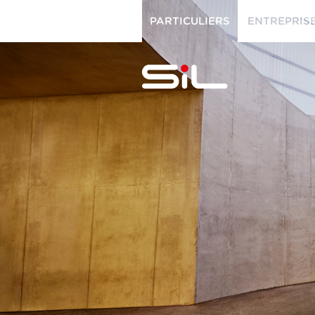
PARTICULIERS
ENTREPRIS
PARTICULIERS
ENTREPRISES
SiL
multimédi