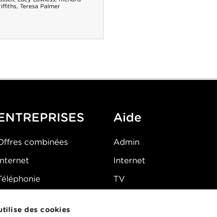
iffiths
,
Teresa Palmer
ENTREPRISES
Aide
Offres combinées
Admin
Internet
Internet
Téléphonie
TV
Mobile
Téléphone
 utilise des cookies
FAQ
E-mail