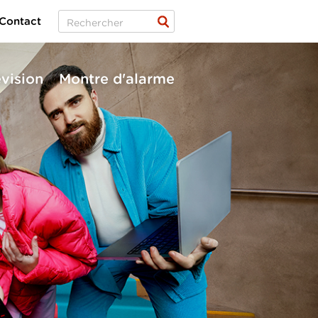
Contact
évision
Montre d'alarme