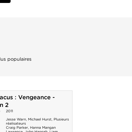
lus populaires
acus : Vengeance -
n 2
e
2011
Jesse Warn
,
Michael Hurst
,
Plusieurs
réalisateurs
Craig Parker
,
Hanna Mangan
Lawrence
,
John Hannah
,
Liam