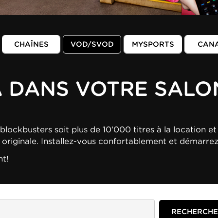
CHAÎNES
VOD/SVOD
MYSPORTS
CAN
A DANS VOTRE SALO
blockbusters soit plus de 10'000 titres à la location et 
n originale. Installez-vous confortablement et démarre
nt!