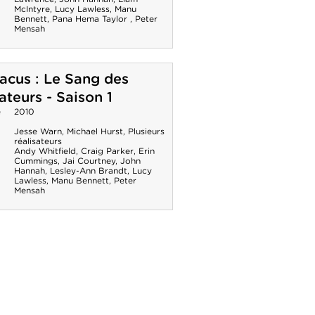
McIntyre
,
Lucy Lawless
,
Manu
Bennett
,
Pana Hema Taylor
,
Peter
Mensah
acus : Le Sang des
ateurs - Saison 1
e
2010
Jesse Warn
,
Michael Hurst
,
Plusieurs
réalisateurs
Andy Whitfield
,
Craig Parker
,
Erin
Cummings
,
Jai Courtney
,
John
Hannah
,
Lesley-Ann Brandt
,
Lucy
Lawless
,
Manu Bennett
,
Peter
Mensah