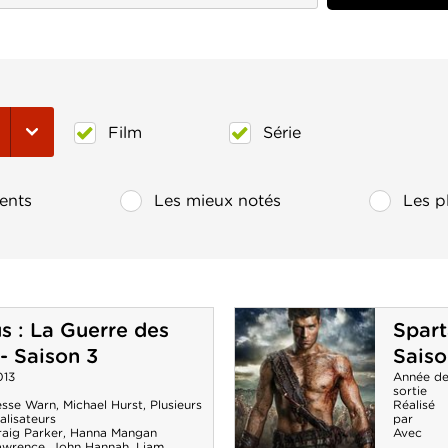
Film
Série
ents
Les mieux notés
Les p
s : La Guerre des
Spart
- Saison 3
Saiso
013
Année d
sortie
esse Warn
,
Michael Hurst
,
Plusieurs
Réalisé
alisateurs
par
raig Parker
,
Hanna Mangan
Avec
awrence
,
John Hannah
,
Liam