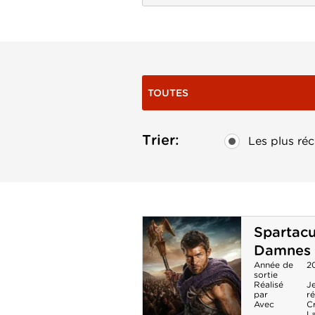
TOUTES
Trier:
Les plus réc
Spartacu
Damnes 
Année de
2
sortie
Réalisé
J
par
ré
Avec
C
L