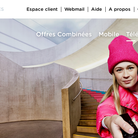
Espace client
Webmail
Aide
A propos
ES
Offres Combinées
Mobile
Tél
a