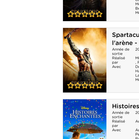
M
B
M
0-0
Spartacus : La
Spartacu
Guerre des
l'arène 
Damnes - Saison
Année de
20
sortie
3
Réalisé
Mi
par
,
Avec
Du
H
L
M
0-0
Spartacus : Les
Histoire
Dieux de l'arène
Année de
2
sortie
- Saison
Réalisé
A
par
Préquelle
Avec
A
P
Ru