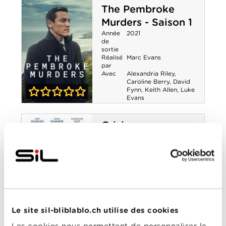
The Pembroke
Murders - Saison 1
Année
2021
de
sortie
Réalisé
Marc Evans
par
Avec
Alexandria Riley
,
Caroline Berry
,
David
Fynn
,
Keith Allen
,
Luke
Evans
0-0
The Pembroke
Crisis
Murders - Saison
Année
2020
de
1
sortie
Réalisé
Nicholas Jarecki
par
Avec
Armie Hammer
,
Evangeline Lilly
,
Gary
Oldman
,
Greg Kinnear
,
Kid Cudi
,
Lily-Rose
Depp
,
Luke Evans
Le site sil-bliblablo.ch utilise des cookies
0-0
Les cookies nous permettent de personnaliser le