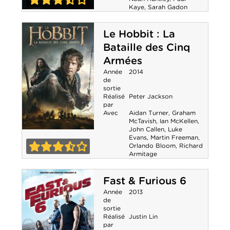
Kaye
,
Sarah Gadon
3-5
Dracula Untold
Le Hobbit : La
Bataille des Cinq
Armées
Année
2014
de
sortie
Réalisé
Peter Jackson
par
Avec
Aidan Turner
,
Graham
McTavish
,
Ian McKellen
,
John Callen
,
Luke
Le Hobbit : La
Evans
,
Martin Freeman
,
Orlando Bloom
,
Richard
Armitage
Bataille des Cinq
3-5
Armées
Fast & Furious 6
Année
2013
de
sortie
Réalisé
Justin Lin
par