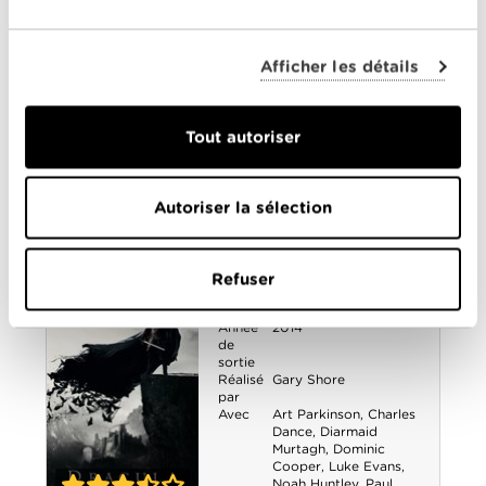
0-0
Midway
La Belle et la Bête
Afficher les détails
Année
2017
de
sortie
Réalisé
Bill Condon
Tout autoriser
par
Avec
Audra McDonald
,
Dan
Stevens
,
Emma
Thompson
,
Emma
Autoriser la sélection
Watson
,
Ewan
McGregor
,
Josh Gad
,
Kevin Kline
,
Luke Evans
0-0
La Belle et la
Refuser
Dracula Untold
Bête
Année
2014
de
sortie
Réalisé
Gary Shore
par
Avec
Art Parkinson
,
Charles
Dance
,
Diarmaid
Murtagh
,
Dominic
Cooper
,
Luke Evans
,
Noah Huntley
,
Paul