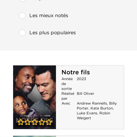
Les mieux notés
Les plus populaires
Notre fils
Année
2023
de
sortie
Réalisé
Bill Oliver
par
Avec
Andrew Rannells
,
Billy
Porter
,
Kate Burton
,
Luke Evans
,
Robin
Weigert
0-0
Notre fils