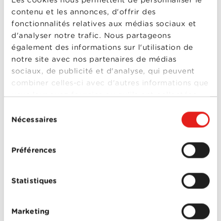
Crisis
contenu et les annonces, d'offrir des
Anna
fonctionnalités relatives aux médias sociaux et
Année
2019
de
d'analyser notre trafic. Nous partageons
sortie
également des informations sur l'utilisation de
Réalisé
Luc Besson
par
notre site avec nos partenaires de médias
Avec
Adrian Can
,
Alexander
sociaux, de publicité et d'analyse, qui peuvent
Petrov
,
Cillian Murphy
,
Eric Godon
,
Helen
combiner celles-ci avec d'autres informations que
Mirren
,
Lera Abova
,
vous leur avez fournies ou qu'ils ont collectées
Luke Evans
,
Sasha Luss
lors de votre utilisation de leurs services.
Sélection
0-0
Anna
Nécessaires
du
Midway
consentement
Année
2019
de
Préférences
sortie
Réalisé
Roland Emmerich
par
Avec
Aaron Eckhart
,
Dennis
Statistiques
Quaid
,
Ed Skrein
,
Luke
Evans
,
Mandy Moore
,
Nick Jonas
,
Patrick
Wilson
,
Woody
Marketing
Harrelson