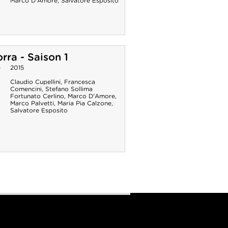
Marco D'Amore
,
Salvatore Esposito
ra - Saison 1
e
2015
Claudio Cupellini
,
Francesca
Comencini
,
Stefano Sollima
Fortunato Cerlino
,
Marco D'Amore
,
Marco Palvetti
,
Maria Pia Calzone
,
Salvatore Esposito