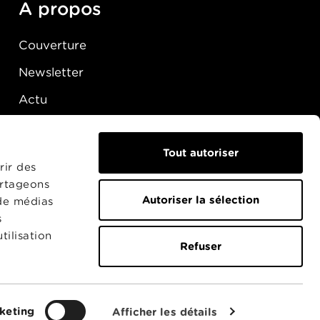
A propos
Couverture
Newsletter
Actu
Presse
Raccordement
Tout autoriser
rir des
artageons
Autoriser la sélection
 de médias
s
tilisation
Refuser
keting
Afficher les détails