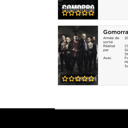
0-0
Gomorra -
Gomorra 
Saison 5
Année de
2
sortie
Réalisé
Cl
par
G
S
Avec
F
Ma
S
0-0
Gomorra -
Saison 2