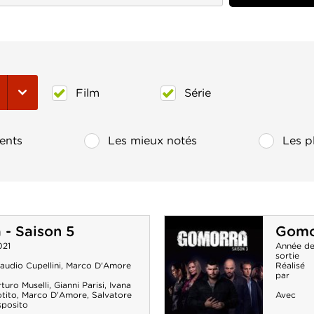
Film
Série
ents
Les mieux notés
Les p
- Saison 5
Gomor
021
Année d
sortie
audio Cupellini
,
Marco D'Amore
Réalisé
par
turo Muselli
,
Gianni Parisi
,
Ivana
tito
,
Marco D'Amore
,
Salvatore
Avec
sposito