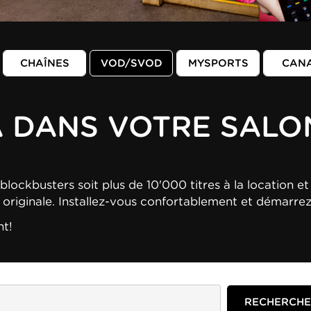
CHAÎNES
VOD/SVOD
MYSPORTS
CAN
A DANS VOTRE SALO
blockbusters soit plus de 10'000 titres à la location et 
n originale. Installez-vous confortablement et démarre
nt!