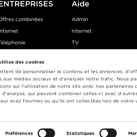
ENTREPRISES
Aide
Offres combinées
Admin
Internet
Internet
Téléphonie
TV
Mobile
Téléphone
 utilise des cookies
FAQ
E-mail
tent de personnaliser le contenu et les annonces, d'off
Fibre
es aux médias sociaux et d'analyser notre trafic. Nous p
ons sur l'utilisation de notre site avec nos partenaires
Sécurité
t d'analyse, qui peuvent combiner celles-ci avec d'autre
État du réseau
eur avez fournies ou qu'ils ont collectées lors de votre u
CG
Préférences
Statistiques
Mar