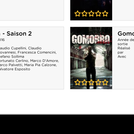
0-0
Gomorra -
- Saison 2
Gomor
Saison 3
016
Année d
sortie
audio Cupellini
,
Claudio
Réalisé
iovannesi
,
Francesca Comencini
,
par
tefano Sollima
Avec
ortunato Cerlino
,
Marco D'Amore
,
rco Palvetti
,
Maria Pia Calzone
,
alvatore Esposito
0-0
Gomorra -
Saison 1