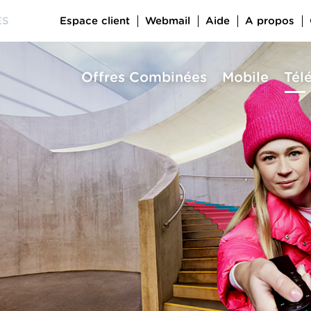
Espace client
Webmail
Aide
A propos
ES
Offres Combinées
Mobile
Tél
a