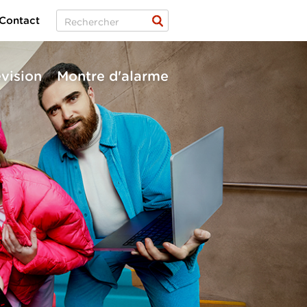
Contact
évision
Montre d'alarme