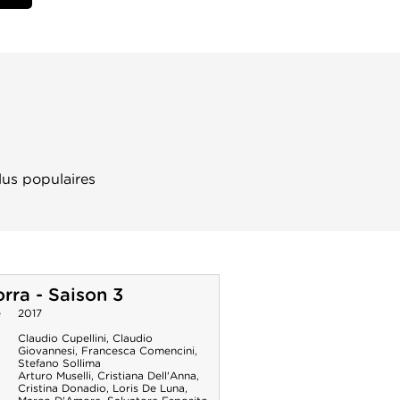
lus populaires
ra - Saison 3
e
2017
Claudio Cupellini
,
Claudio
Giovannesi
,
Francesca Comencini
,
Stefano Sollima
Arturo Muselli
,
Cristiana Dell'Anna
,
Cristina Donadio
,
Loris De Luna
,