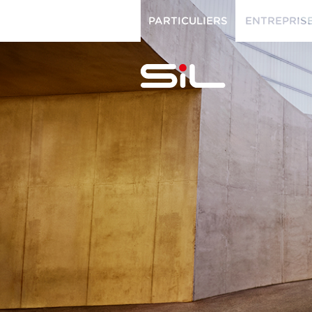
PARTICULIERS
ENTREPRIS
PARTICULIERS
ENTREPRISES
SiL
multimédi