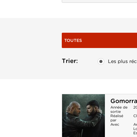
TOUTES
Trier:
Les plus réc
Gomorra 
Année de
2
sortie
Réalisé
Cl
par
Avec
Ar
Lo
E