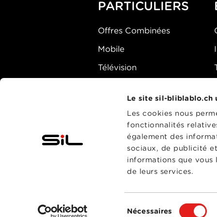
PARTICULIERS
Offres Combinées
Mobile
Télévision
Montre d'alarme
Le site sil-bliblablo.ch
Les cookies nous permet
fonctionnalités relativ
également des informati
sociaux, de publicité e
informations que vous l
de leurs services.
Sélection
Nécessaires
du