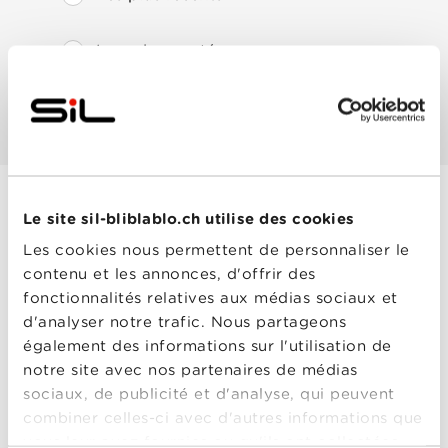
Les mieux notés
Les plus populaires
Le site sil-bliblablo.ch utilise des cookies
Au service de la
Les cookies nous permettent de personnaliser le
France - Saison 2
contenu et les annonces, d'offrir des
Année
2018
fonctionnalités relatives aux médias sociaux et
de
sortie
d'analyser notre trafic. Nous partageons
Réalisé
Claire LeMaréchal
,
également des informations sur l'utilisation de
par
Jean-François Halin
Avec
Antoine Gouy
,
Bruno
notre site avec nos partenaires de médias
Paviot
,
Christophe
sociaux, de publicité et d'analyse, qui peuvent
Kourotchkine
,
Hugo
Becker
,
Josephine de
combiner celles-ci avec d'autres informations que
la Baume
,
Karim Barras
,
Au service de la
vous leur avez fournies ou qu'ils ont collectées
Marie-Julie Baup
,