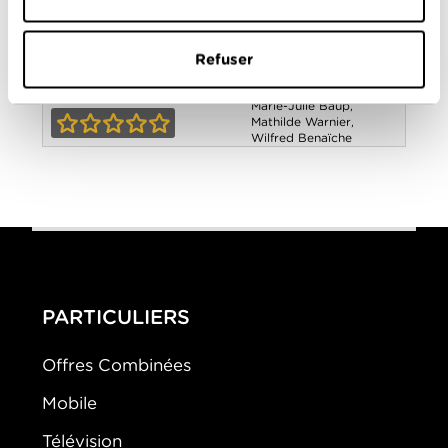
Jean-André Yerles
Avec
Antoine Gouy
,
Bruno
Paviot
,
Christophe
Refuser
Kourotchkine
,
Hugo
Becker
,
Josephine de
Au service de la
la Baume
,
Karim Barras
,
Marie-Julie Baup
,
France - Saison 1
Mathilde Warnier
,
Wilfred Benaïche
0-0
PARTICULIERS
Offres Combinées
Mobile
Télévision