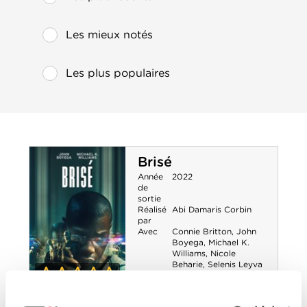
Les mieux notés
Les plus populaires
Brisé
Année
2022
de
sortie
Réalisé
Abi Damaris Corbin
par
Avec
Connie Britton
,
John
Boyega
,
Michael K.
Williams
,
Nicole
Beharie
,
Selenis Leyva
0-0
Brisé