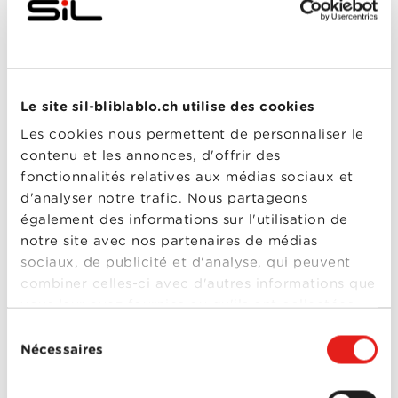
Atlanta Dealer
Superfly
Année
2018
de
sortie
Réalisé
Director X.
Le site sil-bliblablo.ch utilise des cookies
par
Avec
Andrea Londo
,
Esai
Les cookies nous permettent de personnaliser le
Morales
,
Jason Mitchell
,
contenu et les annonces, d'offrir des
Jennifer Morrison
,
Kaalan Walker
,
Lex
fonctionnalités relatives aux médias sociaux et
Scott Davis
,
Michael K.
Atlanta Dealer
d'analyser notre trafic. Nous partageons
Williams
,
Trevor
Jackson (V)
également des informations sur l'utilisation de
Superfly
0-0
notre site avec nos partenaires de médias
Assassin's Creed
sociaux, de publicité et d'analyse, qui peuvent
Année
2016
combiner celles-ci avec d'autres informations que
de
vous leur avez fournies ou qu'ils ont collectées
sortie
Réalisé
Justin Kurzel
lors de votre utilisation de leurs services.
Sélection
par
Nécessaires
du
Avec
Ariane Labed
,
Brendan
Gleeson
,
Charlotte
consentement
Rampling
,
Denis
Menochet
,
Jeremy