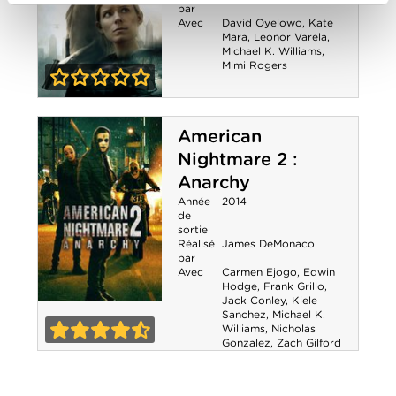
par
Avec
David Oyelowo
,
Kate
Mara
,
Leonor Varela
,
Michael K. Williams
,
Mimi Rogers
0-0
Captive
American
Nightmare 2 :
Anarchy
Année
2014
de
sortie
Réalisé
James DeMonaco
par
Avec
Carmen Ejogo
,
Edwin
Hodge
,
Frank Grillo
,
Jack Conley
,
Kiele
American
Sanchez
,
Michael K.
Williams
,
Nicholas
Gonzalez
,
Zach Gilford
Nightmare 2 :
4-5
Anarchy