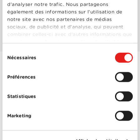
d'analyser notre trafic. Nous partageons
également des informations sur l'utilisation de
Les mieux notés
notre site avec nos partenaires de médias
sociaux, de publicité et d'analyse, qui peuvent
Les plus populaires
combiner celles-ci avec d'autres informations que
vous leur avez fournies ou qu'ils ont collectées
lors de votre utilisation de leurs services.
Sélection
Nécessaires
du
consentement
Men in Black
Préférences
Année
1997
de
sortie
Réalisé
Barry Sonnenfeld
Statistiques
par
Avec
Linda Fiorentino
,
Mike
Nussbaum
,
Rip Torn
,
Marketing
Siobhan Fallon
,
Tommy
Lee Jones
,
Tony
Shalhoub
,
Vincent
D'Onofrio
,
Will Smith
0-0
Men in Black