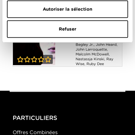
Coup de coeur
La Féline
Autoriser la sélection
Année
1982
de
sortie
Refuser
Réalisé
Paul Schrader
par
Avec
Annette O'Toole
,
Ed
Begley Jr.
,
John Heard
,
John Larroquette
,
Malcolm McDowell
,
Nastassja Kinski
,
Ray
Wise
,
Ruby Dee
0-0
La Féline
PARTICULIERS
Offres Combinées