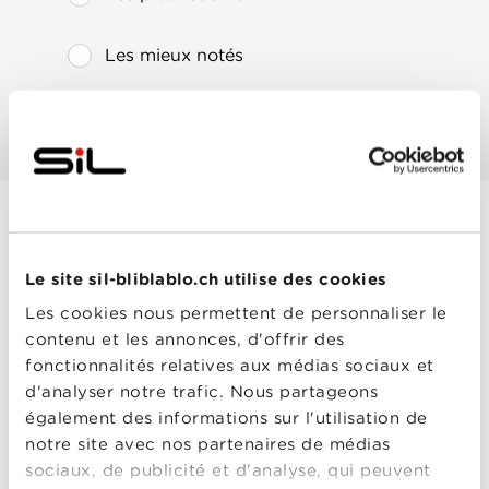
Les mieux notés
Les plus populaires
Die stillen
Le site sil-bliblablo.ch utilise des cookies
Trabanten
Année
2022
Les cookies nous permettent de personnaliser le
de
contenu et les annonces, d'offrir des
sortie
Réalisé
Thomas Stuber
fonctionnalités relatives aux médias sociaux et
par
d'analyser notre trafic. Nous partageons
Avec
Andreas Döhler
,
Charly
Hübner
,
Martina
également des informations sur l'utilisation de
Gedeck
,
Nastassja
notre site avec nos partenaires de médias
Kinski
,
Peter Kurth
0-0
sociaux, de publicité et d'analyse, qui peuvent
Die stillen