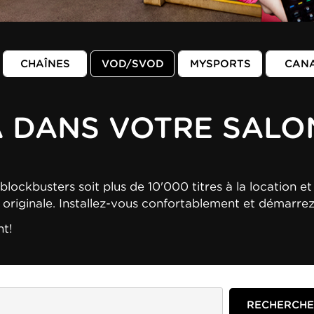
CHAÎNES
VOD/SVOD
MYSPORTS
CAN
A DANS VOTRE SALO
blockbusters soit plus de 10'000 titres à la location et 
n originale. Installez-vous confortablement et démarre
nt!