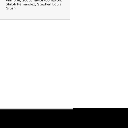
Phillippe
,
Scout Taylor-Compton
,
Shiloh Fernandez
,
Stephen Louis
Grush