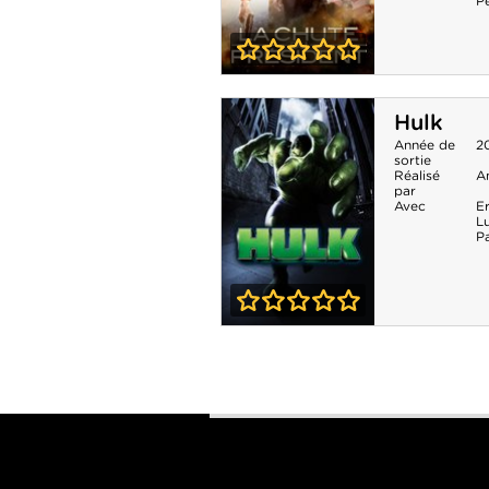
P
0-0
La Chute du
Hulk
Président
Année de
2
sortie
Réalisé
A
par
Avec
E
L
P
0-0
Hulk