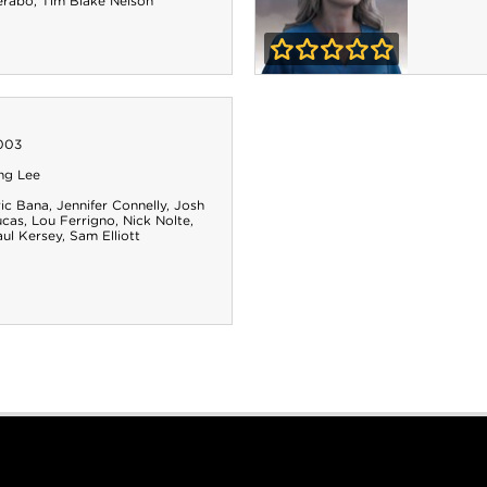
erabo
,
Tim Blake Nelson
0-0
Blind Date
003
ng Lee
ric Bana
,
Jennifer Connelly
,
Josh
ucas
,
Lou Ferrigno
,
Nick Nolte
,
aul Kersey
,
Sam Elliott