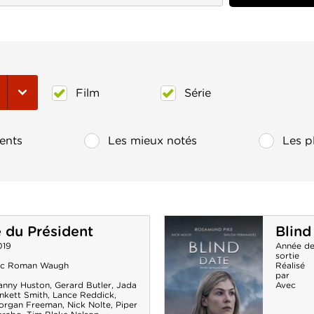
Film
Série
ents
Les mieux notés
Les p
 du Président
Blind
019
Année d
sortie
ic Roman Waugh
Réalisé
par
anny Huston
,
Gerard Butler
,
Jada
Avec
nkett Smith
,
Lance Reddick
,
organ Freeman
,
Nick Nolte
,
Piper