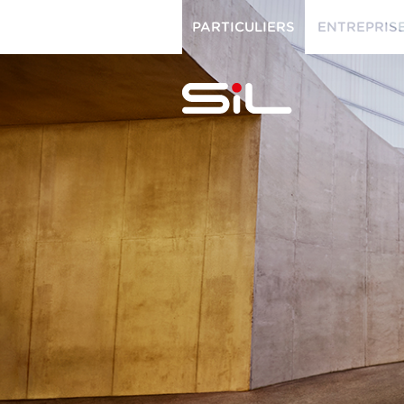
PARTICULIERS
ENTREPRIS
PARTICULIERS
ENTREPRISES
SiL
multimédi