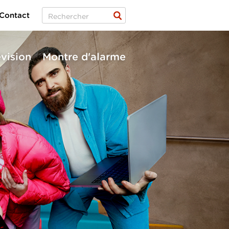
Contact
évision
Montre d'alarme