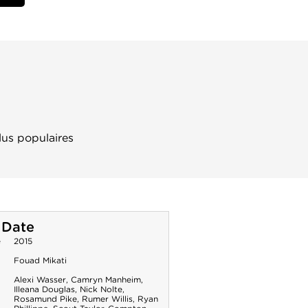
lus populaires
 Date
e
2015
Fouad Mikati
Alexi Wasser
,
Camryn Manheim
,
Illeana Douglas
,
Nick Nolte
,
Rosamund Pike
,
Rumer Willis
,
Ryan