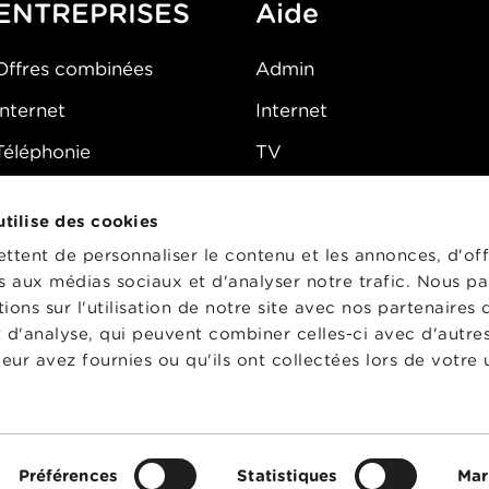
ENTREPRISES
Aide
Offres combinées
Admin
Internet
Internet
Téléphonie
TV
Mobile
Téléphone
 utilise des cookies
FAQ
E-mail
tent de personnaliser le contenu et les annonces, d'off
Fibre
es aux médias sociaux et d'analyser notre trafic. Nous p
ons sur l'utilisation de notre site avec nos partenaires
Sécurité
t d'analyse, qui peuvent combiner celles-ci avec d'autre
État du réseau
eur avez fournies ou qu'ils ont collectées lors de votre u
CG
Préférences
Statistiques
Mar