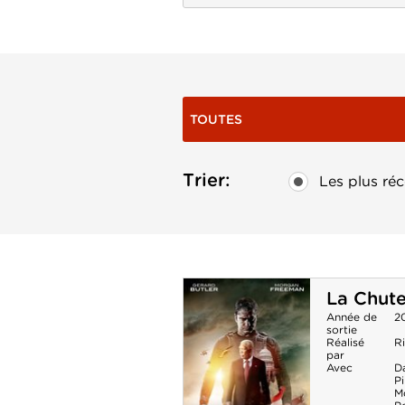
TOUTES
Trier:
Les plus réc
La Chute
Année de
2
sortie
Réalisé
R
par
Avec
D
Pi
M