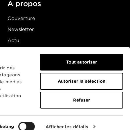
A propos
Couverture
Newsletter
Actu
Presse
Raccordement
Tout autoriser
rir des
artageons
Autoriser la sélection
 de médias
s
tilisation
Refuser
keting
Afficher les détails