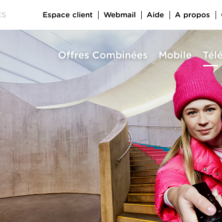
Espace client
Webmail
Aide
A propos
ES
Offres Combinées
Mobile
Tél
a