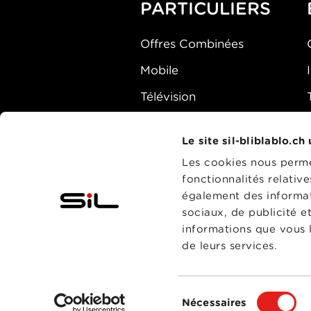
PARTICULIERS
Offres Combinées
Mobile
Télévision
Montre d'alarme
Le site sil-bliblablo.ch
Les cookies nous permet
fonctionnalités relativ
également des informati
sociaux, de publicité e
informations que vous l
de leurs services.
Sélection
Nécessaires
du