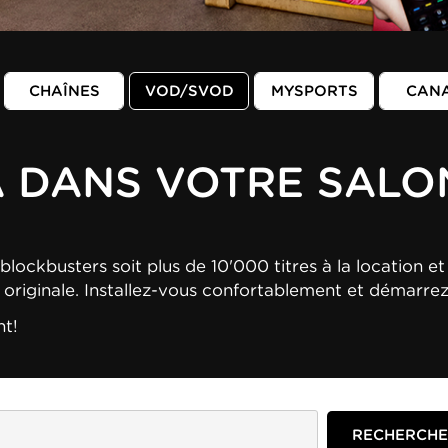
CHAÎNES
VOD/SVOD
MYSPORTS
CAN
A DANS VOTRE SALO
blockbusters soit plus de 10'000 titres à la location et 
n originale. Installez-vous confortablement et démarre
nt!