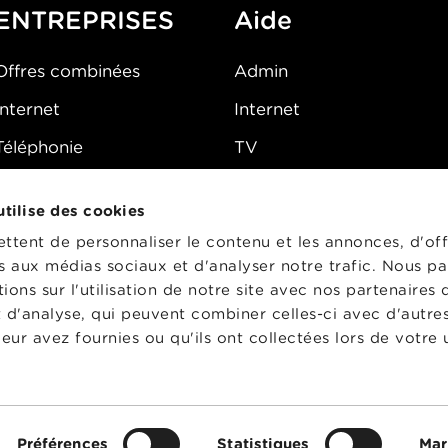
ENTREPRISES
Aide
Offres combinées
Admin
Internet
Internet
Téléphonie
TV
Mobile
Téléphone
 utilise des cookies
FAQ
E-mail
tent de personnaliser le contenu et les annonces, d'off
Fibre
es aux médias sociaux et d'analyser notre trafic. Nous p
ons sur l'utilisation de notre site avec nos partenaires
Sécurité
t d'analyse, qui peuvent combiner celles-ci avec d'autre
État du réseau
eur avez fournies ou qu'ils ont collectées lors de votre u
CG
Préférences
Statistiques
Mar