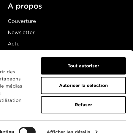
A propos
Couverture
Newsletter
Actu
Presse
Raccordement
Tout autoriser
rir des
artageons
Autoriser la sélection
 de médias
s
tilisation
Refuser
keting
Afficher les détails