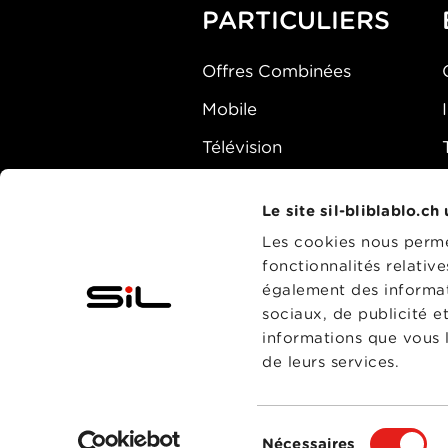
PARTICULIERS
Offres Combinées
Mobile
Télévision
Montre d'alarme
Le site sil-bliblablo.ch
Les cookies nous permet
fonctionnalités relativ
également des informati
sociaux, de publicité e
informations que vous l
de leurs services.
Sélection
Nécessaires