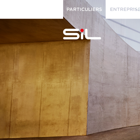
PARTICULIERS
ENTREPRIS
PARTICULIERS
ENTREPRISES
SiL
multimédi