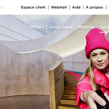
Espace client
Webmail
Aide
A propos
ES
Offres Combinées
Mobile
Tél
a