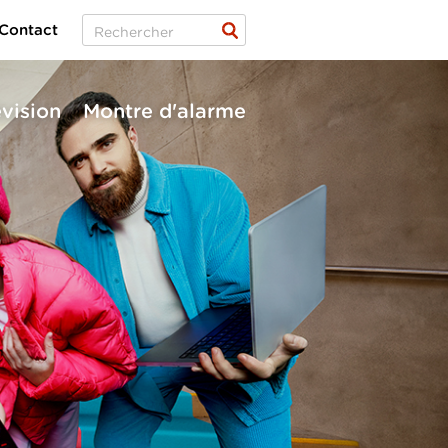
Contact
évision
Montre d'alarme