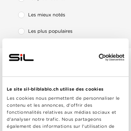
Les mieux notés
Les plus populaires
Avengers : l'ère
d'Ultron
Année
2015
de
Le site sil-bliblablo.ch utilise des cookies
sortie
Réalisé
Joss Whedon
Les cookies nous permettent de personnaliser le
par
contenu et les annonces, d'offrir des
Avec
Aaron Taylor-Johnson
,
Chris Evans
,
Chris
fonctionnalités relatives aux médias sociaux et
Hemsworth
,
Cobie
d'analyser notre trafic. Nous partageons
Smulders
,
Don Cheadle
,
Elizabeth Olsen
,
Jeremy
également des informations sur l'utilisation de
Avengers : l'ère
Renner
,
Mark Ruffalo
,