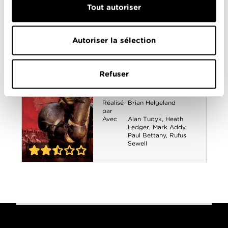
Tout autoriser
Tautou
,
Ian McKellen
,
Jean-Pierre Marielle
,
Jean Reno
,
Jürgen
Prochnow
,
Paul
Autoriser la sélection
Bettany
,
Tom Hanks
0-0
Da Vinci Code
Chevalier
Refuser
Année
2001
de
sortie
Réalisé
Brian Helgeland
par
Avec
Alan Tudyk
,
Heath
Ledger
,
Mark Addy
,
Paul Bettany
,
Rufus
Sewell
2-5
Chevalier