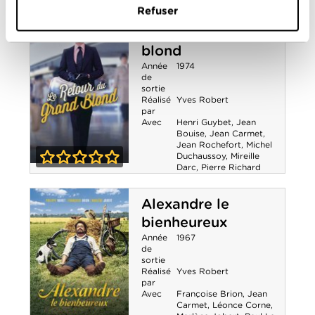
0-0
Refuser
Les Fugitifs
Le Retour du grand
blond
Année
1974
de
sortie
Réalisé
Yves Robert
par
Avec
Henri Guybet
,
Jean
Bouise
,
Jean Carmet
,
Jean Rochefort
,
Michel
Duchaussoy
,
Mireille
Darc
,
Pierre Richard
Le Retour du
0-0
grand blond
Alexandre le
bienheureux
Année
1967
de
sortie
Réalisé
Yves Robert
par
Avec
Françoise Brion
,
Jean
Carmet
,
Léonce Corne
,