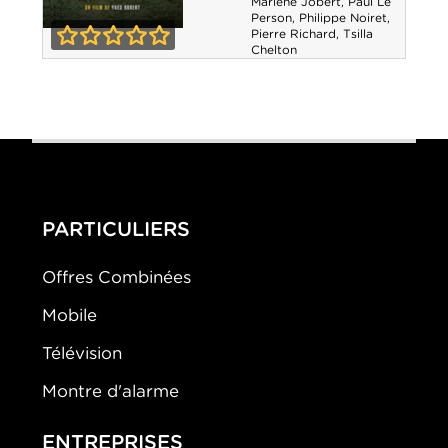
Marlène Jobert
,
Paul Le
Person
,
Philippe Noiret
,
Pierre Richard
,
Tsilla
Alexandre le
Chelton
0-0
bienheureux
PARTICULIERS
Offres Combinées
Mobile
Télévision
Montre d'alarme
ENTREPRISES