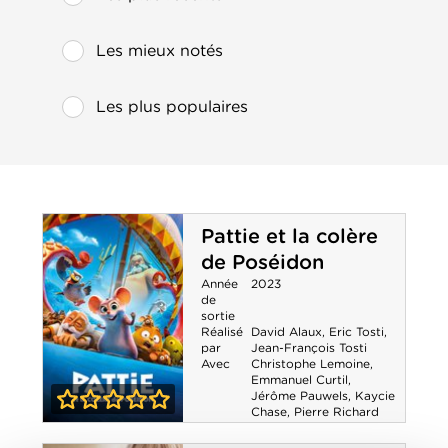
Les mieux notés
Les plus populaires
Pattie et la colère
de Poséidon
Année
2023
de
sortie
Réalisé
David Alaux
,
Eric Tosti
,
par
Jean-François Tosti
Avec
Christophe Lemoine
,
Emmanuel Curtil
,
Jérôme Pauwels
,
Kaycie
Chase
,
Pierre Richard
0-0
Pattie et la