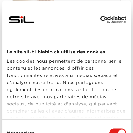
Jeanne du Barry
colère de
Année
2023
de
Poséidon
sortie
Réalisé
Maïwenn
par
Avec
Benjamin Lavernhe
,
Johnny Depp
,
Maïwenn
,
Melvil Poupaud
,
Pierre
Richard
Le site sil-bliblablo.ch utilise des cookies
Les cookies nous permettent de personnaliser le
0-0
Jeanne du Barry
contenu et les annonces, d'offrir des
La Ch'tite famille
fonctionnalités relatives aux médias sociaux et
Année
2018
d'analyser notre trafic. Nous partageons
de
également des informations sur l'utilisation de
sortie
Réalisé
Dany Boon
notre site avec nos partenaires de médias
par
sociaux, de publicité et d'analyse, qui peuvent
Avec
Dany Boon
,
François
Berléand
,
Guy Lecluyse
,
combiner celles-ci avec d'autres informations que
Juliane Lepoureau
,
vous leur avez fournies ou qu'ils ont collectées
Laurence Arné
,
Line
Renaud
,
Pierre Richard
,
lors de votre utilisation de leurs services.
Sélection
Valérie Bonneton
0-0