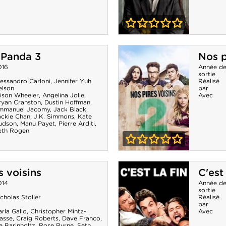
0-0
An American
 Panda 3
Nos p
Pickle
016
Année d
sortie
lessandro Carloni
,
Jennifer Yuh
Réalisé
elson
par
lison Wheeler
,
Angelina Jolie
,
Avec
ryan Cranston
,
Dustin Hoffman
,
mmanuel Jacomy
,
Jack Black
,
ackie Chan
,
J.K. Simmons
,
Kate
udson
,
Manu Payet
,
Pierre Arditi
,
eth Rogen
0-0
Nos pires voisins
s voisins
C'est 
2
014
Année d
sortie
cholas Stoller
Réalisé
par
rla Gallo
,
Christopher Mintz-
Avec
lasse
,
Craig Roberts
,
Dave Franco
,
e Barinholtz
,
Rose Byrne
,
Seth