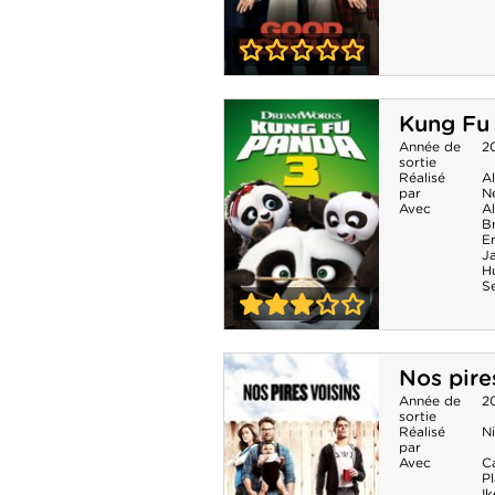
0-0
Good Fortune
Kung Fu
Année de
2
sortie
Réalisé
A
par
N
Avec
A
B
E
J
H
S
3-0
Kung Fu Panda
Nos pire
3
Année de
2
sortie
Réalisé
Ni
par
Avec
Ca
P
Ik