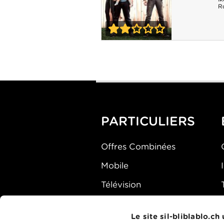
R
2-0
Nos pires voisins
PARTICULIERS
Offres Combinées
Mobile
Télévision
Montre d'alarme
Le site sil-bliblablo.ch