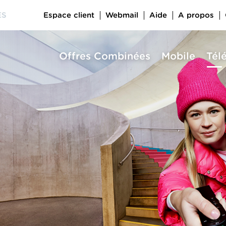
Espace client
Webmail
Aide
A propos
ES
Offres Combinées
Mobile
Tél
a