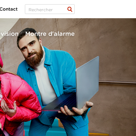
Contact
évision
Montre d'alarme