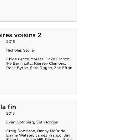
ires voisins 2
e
2016
Nicholas Stoller
Chloe Grace Moretz
,
Dave Franco
,
Ike Barinholtz
,
Kiersey Clemons
,
Rose Byrne
,
Seth Rogen
,
Zac Efron
la fin
e
2013
Evan Goldberg
,
Seth Rogen
Craig Robinson
,
Danny McBride
,
Emma Watson
,
James Franco
,
Jay
Baruchel
,
Jonah Hill
,
Rihanna
,
Seth