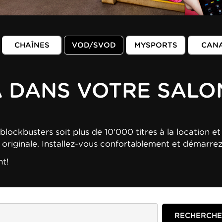
CHAÎNES
VOD/SVOD
MYSPORTS
CAN
A DANS VOTRE SALO
blockbusters soit plus de 10'000 titres à la location et 
n originale. Installez-vous confortablement et démarre
nt!