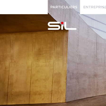
PARTICULIERS
ENTREPRIS
PARTICULIERS
ENTREPRISES
SiL
multimédi