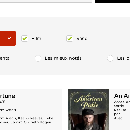
Film
Série
ents
Les mieux notés
Les p
rtune
An Am
025
Année d
sortie
iz Ansari
Réalisé
par
iz Ansari
,
Keanu Reeves
,
Keke
Avec
almer
,
Sandra Oh
,
Seth Rogen