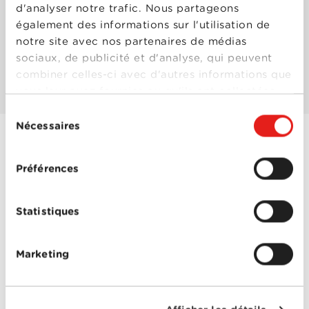
d'analyser notre trafic. Nous partageons
également des informations sur l'utilisation de
Les mieux notés
notre site avec nos partenaires de médias
sociaux, de publicité et d'analyse, qui peuvent
Les plus populaires
combiner celles-ci avec d'autres informations que
vous leur avez fournies ou qu'ils ont collectées
lors de votre utilisation de leurs services.
Sélection
Nécessaires
du
consentement
Immaculée
Préférences
Année
2024
de
sortie
Statistiques
Réalisé
Michael Mohan
par
Avec
Álvaro Morte
,
Benedetta Porcaroli
,
Marketing
Giorgio Colangeli
,
Simona Tabasco
,
Sydney Sweeney
0-0
Immaculée