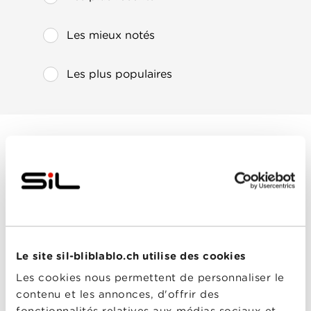
Les mieux notés
Les plus populaires
Sam & Kate
Année
2022
de
sortie
Réalisé
Darren Le Gallo
par
Avec
Dustin Hoffman
,
Elizabeth Faith Ludlow
,
Le site sil-bliblablo.ch utilise des cookies
Henry Thomas
,
Jake
Hoffman
,
Sissy Spacek
Les cookies nous permettent de personnaliser le
contenu et les annonces, d'offrir des
0-0
Sam & Kate
fonctionnalités relatives aux médias sociaux et