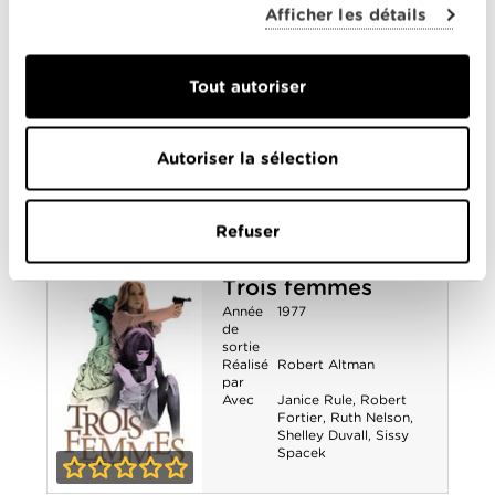
JFK
Afficher les détails
La Rivière
Année
1984
de
Tout autoriser
sortie
Réalisé
Mark Rydell
par
Avec
Becky Jo Lynch
,
Mel
Autoriser la sélection
Gibson
,
Scott Glenn
,
Shane Bailey
,
Sissy
Spacek
Refuser
0-0
La Rivière
Trois femmes
Année
1977
de
sortie
Réalisé
Robert Altman
par
Avec
Janice Rule
,
Robert
Fortier
,
Ruth Nelson
,
Shelley Duvall
,
Sissy
Spacek