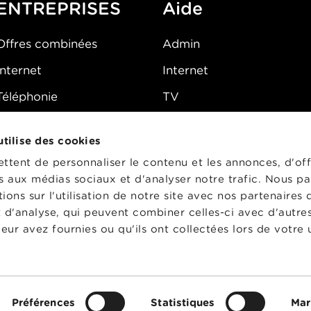
ENTREPRISES
Aide
Offres combinées
Admin
Internet
Internet
Téléphonie
TV
Mobile
Téléphone
 utilise des cookies
FAQ
E-mail
tent de personnaliser le contenu et les annonces, d'off
Fibre
es aux médias sociaux et d'analyser notre trafic. Nous p
ons sur l'utilisation de notre site avec nos partenaires
Sécurité
t d'analyse, qui peuvent combiner celles-ci avec d'autre
État du réseau
eur avez fournies ou qu'ils ont collectées lors de votre u
CG
Préférences
Statistiques
Mar