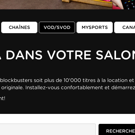
CHAÎNES
VOD/SVOD
MYSPORTS
CAN
A DANS VOTRE SALO
blockbusters soit plus de 10'000 titres à la location et 
n originale. Installez-vous confortablement et démarre
nt!