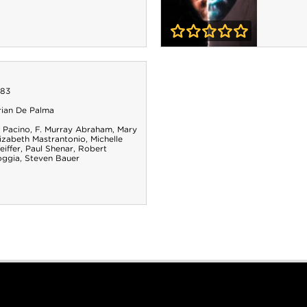
0-0
L'Esprit de Caïn
983
rian De Palma
l Pacino
,
F. Murray Abraham
,
Mary
lizabeth Mastrantonio
,
Michelle
eiffer
,
Paul Shenar
,
Robert
oggia
,
Steven Bauer