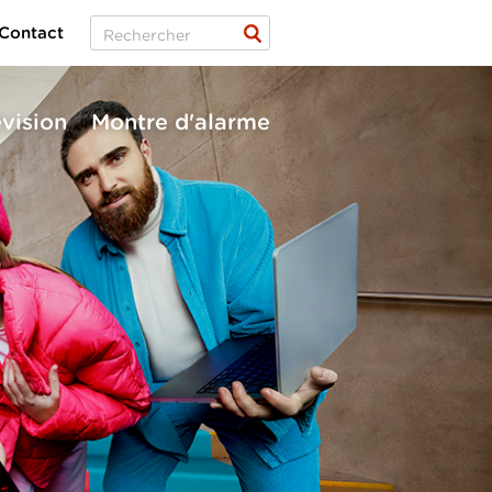
Contact
évision
Montre d'alarme