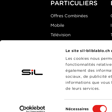
PARTICULIERS
Offres Combinées
Mobile
Télévision
Montre d'alarme
Le site sil-bliblablo.ch
Les cookies nous permet
fonctionnalités relativ
également des informati
sociaux, de publicité e
informations que vous l
de leurs services.
Sélection
Nécessaires
du