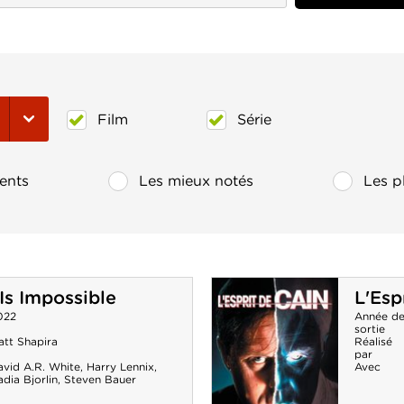
Film
Série
ents
Les mieux notés
Les p
Is Impossible
L'Esp
022
Année d
sortie
att Shapira
Réalisé
par
avid A.R. White
,
Harry Lennix
,
Avec
dia Bjorlin
,
Steven Bauer