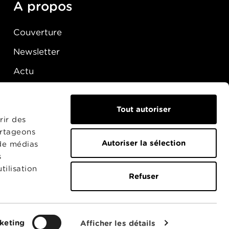
A propos
Couverture
Newsletter
Actu
Presse
Raccordement
Tout autoriser
rir des
artageons
Autoriser la sélection
 de médias
s
tilisation
Refuser
keting
Afficher les détails