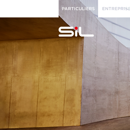
PARTICULIERS
ENTREPRIS
PARTICULIERS
ENTREPRISES
SiL
multimédi