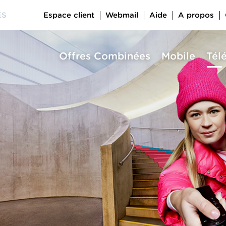
Espace client
Webmail
Aide
A propos
ES
Offres Combinées
Mobile
Tél
a