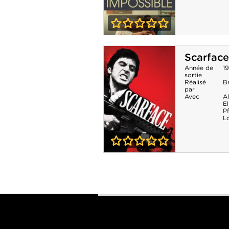
0-0
Nothing Is
Scarface
Impossible
Année de
1
sortie
Réalisé
B
par
Avec
A
E
Pf
L
0-0
Scarface