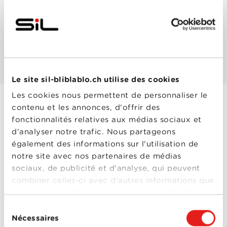
Les mieux notés
Les plus populaires
Le site sil-bliblablo.ch utilise des cookies
Les cookies nous permettent de personnaliser le
contenu et les annonces, d'offrir des
Las Vegas Parano
fonctionnalités relatives aux médias sociaux et
Année
1998
d'analyser notre trafic. Nous partageons
de
également des informations sur l'utilisation de
sortie
Réalisé
Terry Gilliam
notre site avec nos partenaires de médias
par
sociaux, de publicité et d'analyse, qui peuvent
Avec
Benicio Del Toro
,
Christina Ricci
,
Craig
combiner celles-ci avec d'autres informations que
Bierko
,
Ellen Barkin
,
vous leur avez fournies ou qu'ils ont collectées
Gary Busey
,
Johnny
Depp
,
Tobey Maguire
lors de votre utilisation de leurs services.
Sélection
Nécessaires
0-0
du
Las Vegas