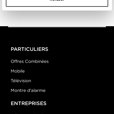
Bandits, bandits
Connery
,
Shelley Duvall
4-0
PARTICULIERS
Offres Combinées
Mobile
Télévision
Montre d'alarme
ENTREPRISES