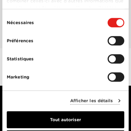
combiner celles-ci avec d'autres informations que
vous leur avez fournies ou qu'ils ont collectées
Les mieux notés
lors de votre utilisation de leurs services.
Sélection
Nécessaires
du
consentement
Les plus populaires
Préférences
Statistiques
Marketing
Afficher les détails
PARTICULIERS
Tout autoriser
Offres Combinées