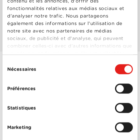
contenu et les annonces, d'offrir des
fonctionnalités relatives aux médias sociaux et
Les mieux notés
d'analyser notre trafic. Nous partageons
également des informations sur l'utilisation de
notre site avec nos partenaires de médias
Les plus populaires
sociaux, de publicité et d'analyse, qui peuvent
combiner celles-ci avec d'autres informations que
vous leur avez fournies ou qu'ils ont collectées
lors de votre utilisation de leurs services.
Sélection
Nécessaires
du
Austin Powers
consentement
dans Goldmember
Préférences
Année
2002
de
sortie
Réalisé
Jay Roach
Statistiques
par
Avec
Beyoncé Knowles
,
Britney Spears
,
Gwyneth Paltrow
,
Marketing
Michael Caine
,
Michael
York
,
Mike Myers
,
Mindy
Austin Powers
Sterling
,
Robert