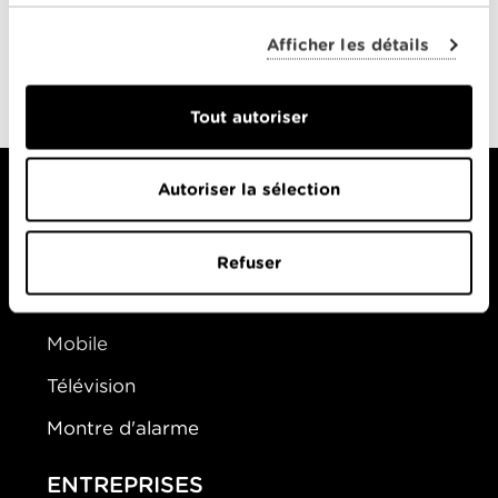
Wagner
,
Seth Green
,
dans
Steven Spielberg
,
Tom
Afficher les détails
Cruise
,
Verne Troyer
Goldmember
0-0
Tout autoriser
Autoriser la sélection
PARTICULIERS
Refuser
Offres Combinées
Mobile
Télévision
Montre d'alarme
ENTREPRISES