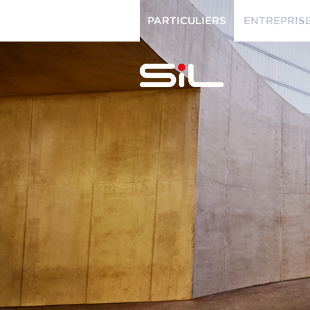
PARTICULIERS
ENTREPRIS
PARTICULIERS
ENTREPRISES
SiL
multimédi