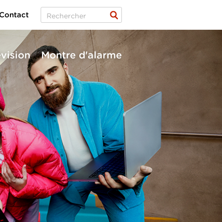
Contact
évision
Montre d'alarme