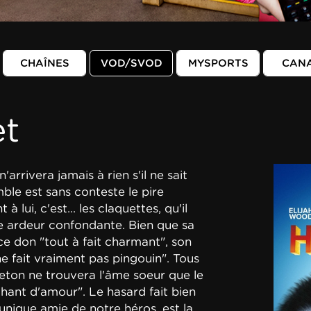
CHAÎNES
VOD/SVOD
MYSPORTS
CAN
et
arrivera jamais à rien s'il ne sait
ble est sans conteste le pire
 lui, c'est... les claquettes, qu'il
ne ardeur confondante. Bien que sa
 don "tout à fait charmant", son
e fait vraiment pas pingouin". Tous
jeton ne trouvera l'âme soeur que le
chant d'amour". Le hasard fait bien
t unique amie de notre héros, est la