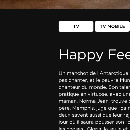
TV
TV MOBILE
Happy Fe
Un manchot de l'Antarctique n'
pas chanter, et le pauvre Mum
chanteur du monde. Son talent à
pratique en virtuose, avec u
maman, Norma Jean, trouve ce
père, Memphis, juge que "ça n
deux savent aussi que leur re
jour où il saura pousser son "
les choses : Gloria, la seule e