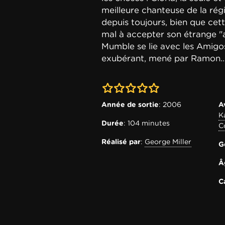
meilleure chanteuse de la rég
depuis toujours, bien que cet
mal à accepter son étrange "a
Mumble se lie avec les Amigos
exubérant, mené par Ramon..
0-0
Année de sortie
: 2006
A
K
Durée
: 104 minutes
C
Réalisé par
:
George Miller
G
Â
C