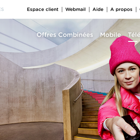
Espace client
Webmail
Aide
A propos
ES
Offres Combinées
Mobile
Tél
a