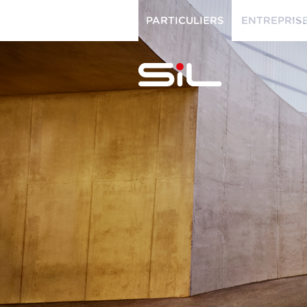
PARTICULIERS
ENTREPRIS
PARTICULIERS
ENTREPRISES
SiL
multimédi