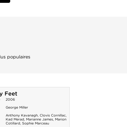
lus populaires
y Feet
e
2006
George Miller
Anthony Kavanagh
,
Clovis Cornillac
,
Kad Merad
,
Marianne James
,
Marion
Cotillard
,
Sophie Marceau