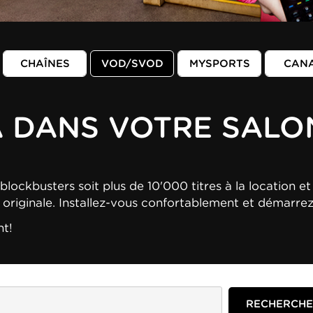
CHAÎNES
VOD/SVOD
MYSPORTS
CAN
A DANS VOTRE SALO
blockbusters soit plus de 10'000 titres à la location et 
n originale. Installez-vous confortablement et démarre
nt!