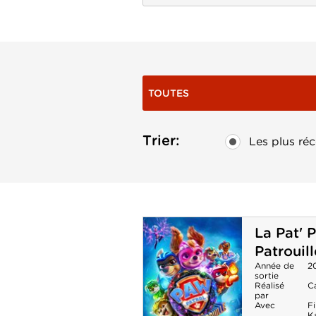
TOUTES
Trier:
Les plus réc
La Pat' P
Patrouil
Année de
2
sortie
Réalisé
C
par
Avec
F
K