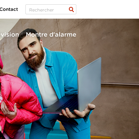
Contact
évision
Montre d'alarme