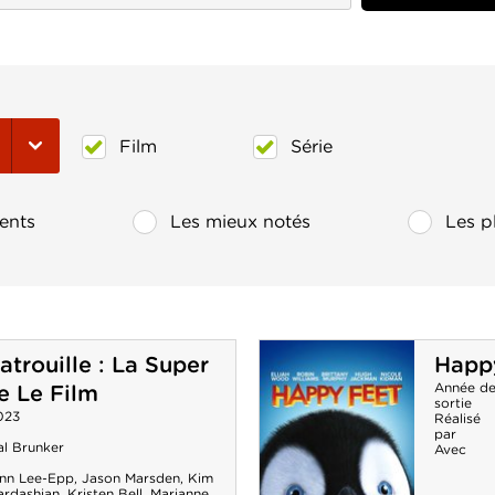
Film
Série
ents
Les mieux notés
Les p
atrouille : La Super
Happ
Année d
le Le Film
sortie
023
Réalisé
par
al Brunker
Avec
inn Lee-Epp
,
Jason Marsden
,
Kim
ardashian
,
Kristen Bell
,
Marianne