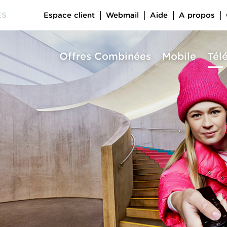
Espace client
Webmail
Aide
A propos
ES
Offres Combinées
Mobile
Tél
a