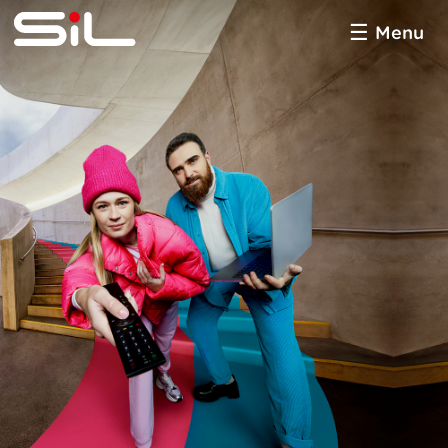
Menu
État du réseau
SiL
multimédia
CG