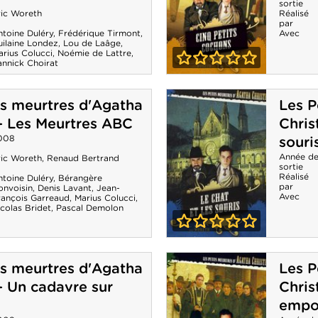
sortie
ric Woreth
Réalisé
Stram Gram
par
ntoine Duléry
,
Frédérique Tirmont
,
Avec
uilaine Londez
,
Lou de Laâge
,
rius Colucci
,
Noémie de Lattre
,
annick Choirat
0-0
Les Petits
ts meurtres d'Agatha
Les P
meurtres
 - Les Meurtres ABC
Chris
d'Agatha
008
souri
Christie - Cinq
Année d
ric Woreth
,
Renaud Bertrand
sortie
Réalisé
ntoine Duléry
,
Bérangère
petits cochons
par
onvoisin
,
Denis Lavant
,
Jean-
Avec
rançois Garreaud
,
Marius Colucci
,
colas Bridet
,
Pascal Demolon
0-0
Les Petits
ts meurtres d'Agatha
Les P
meurtres
 - Un cadavre sur
Chris
d'Agatha
empo