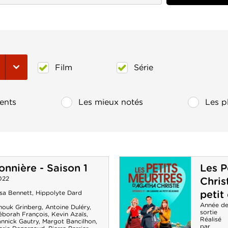
Film
Série
ents
Les mieux notés
Les p
sonnière - Saison 1
Les P
022
Chris
petit
lsa Bennett
,
Hippolyte Dard
Année d
nouk Grinberg
,
Antoine Duléry
,
sortie
éborah François
,
Kevin Azaïs
,
Réalisé
annick Gautry
,
Margot Bancilhon
,
par