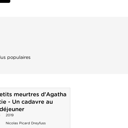
lus populaires
etits meurtres d'Agatha
tie - Un cadavre au
 déjeuner
e
2019
Nicolas Picard Dreyfuss