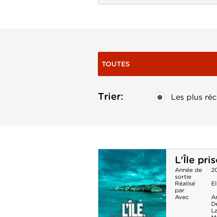
TOUTES
Trier:
Les plus réc
L'Île pri
Année de
2
sortie
Réalisé
E
par
Avec
A
D
L