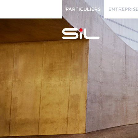
PARTICULIERS
ENTREPRIS
PARTICULIERS
ENTREPRISES
SiL
multimédi