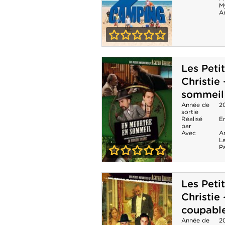
M
A
0-0
Camping 2
Les Peti
Christie
sommeil
Année de
2
sortie
Réalisé
E
par
Avec
A
L
P
0-0
Les Petits
Les Peti
meurtres
Christie 
d'Agatha
coupabl
Christie - Un
Année de
2