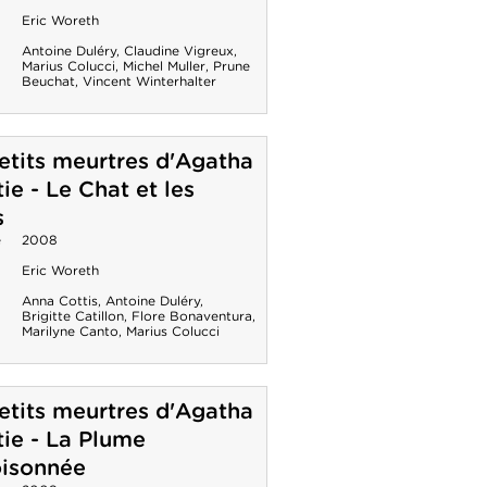
Eric Woreth
Antoine Duléry
,
Claudine Vigreux
,
Marius Colucci
,
Michel Muller
,
Prune
Beuchat
,
Vincent Winterhalter
etits meurtres d'Agatha
tie - Le Chat et les
s
e
2008
Eric Woreth
Anna Cottis
,
Antoine Duléry
,
Brigitte Catillon
,
Flore Bonaventura
,
Marilyne Canto
,
Marius Colucci
etits meurtres d'Agatha
tie - La Plume
isonnée