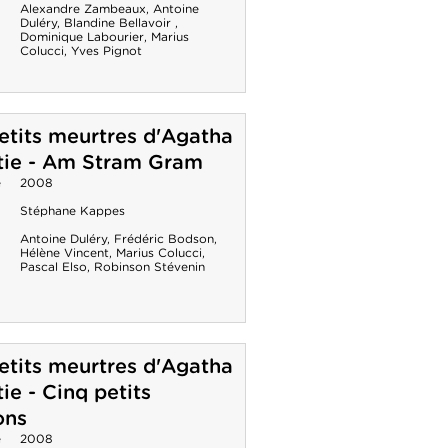
Alexandre Zambeaux
,
Antoine
Duléry
,
Blandine Bellavoir
,
Dominique Labourier
,
Marius
Colucci
,
Yves Pignot
etits meurtres d'Agatha
tie - Am Stram Gram
e
2008
Stéphane Kappes
Antoine Duléry
,
Frédéric Bodson
,
Hélène Vincent
,
Marius Colucci
,
Pascal Elso
,
Robinson Stévenin
etits meurtres d'Agatha
tie - Cinq petits
ons
e
2008