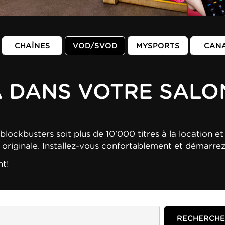
CHAÎNES
VOD/SVOD
MYSPORTS
CAN
A DANS VOTRE SALO
blockbusters soit plus de 10'000 titres à la location et 
n originale. Installez-vous confortablement et démarre
nt!