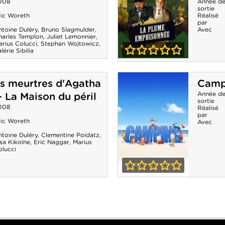
008
Christie - Le
Année d
sortie
ric Woreth
Réalisé
Chat et les
par
ntoine Duléry
,
Bruno Slagmulder
,
Avec
souris
harles Templon
,
Juliet Lemonnier
,
rius Colucci
,
Stephan Wojtowicz
,
lérie Sibilia
0-0
Les Petits
ts meurtres d'Agatha
Camp
meurtres
Année d
- La Maison du péril
d'Agatha
sortie
008
Réalisé
par
Christie - La
ric Woreth
Avec
Plume
ntoine Duléry
,
Clementine Poidatz
,
sa Kikoïne
,
Eric Naggar
,
Marius
olucci
empoisonnée
0-0
Camping