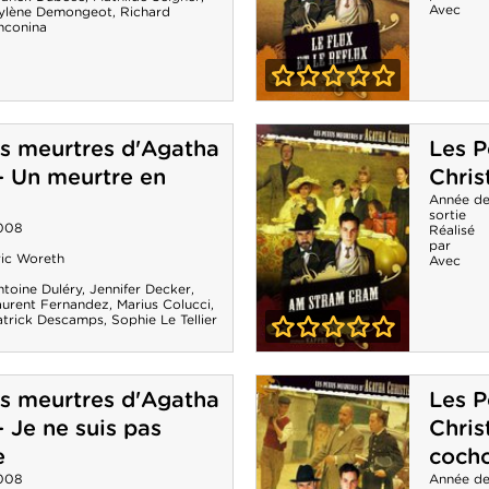
Avec
ylène Demongeot
,
Richard
Couteau sur la
nconina
nuque
0-0
Les Petits
ts meurtres d'Agatha
Les P
meurtres
 - Un meurtre en
Chris
d'Agatha
Année d
sortie
008
Christie - Le
Réalisé
par
ric Woreth
Avec
Flux et le reflux
ntoine Duléry
,
Jennifer Decker
,
aurent Fernandez
,
Marius Colucci
,
atrick Descamps
,
Sophie Le Tellier
0-0
Les Petits
ts meurtres d'Agatha
Les P
meurtres
- Je ne suis pas
Chris
d'Agatha
e
coch
008
Christie - Am
Année d