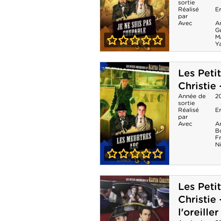
sortie
Réalisé
E
meurtre en
par
Avec
A
sommeil
G
Ma
Y
0-0
Les Petits
Les Peti
meurtres
Christie
d'Agatha
Année de
2
sortie
Christie - Je ne
Réalisé
E
par
Avec
A
suis pas
B
F
coupable
Ni
0-0
Les Petits
Les Peti
meurtres
Christie
d'Agatha
l'oreiller