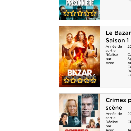
M
0-0
L'Île prisonnière
Le Bazar
- Saison 1
Saison 1
Année de
2
sortie
Réalisé
C
par
S
Avec
A
C
B
F
0-0
Le Bazar de la
Crimes p
Charité - Saison
scène
1
Année de
2
sortie
Réalisé
C
par
Avec
A