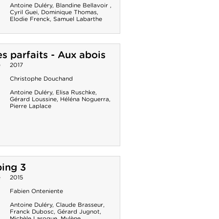
Antoine Duléry
,
Blandine Bellavoir
,
Cyril Guei
,
Dominique Thomas
,
Elodie Frenck
,
Samuel Labarthe
s parfaits - Aux abois
e
2017
Christophe Douchand
Antoine Duléry
,
Elisa Ruschke
,
Gérard Loussine
,
Héléna Noguerra
,
Pierre Laplace
ing 3
e
2015
Fabien Onteniente
Antoine Duléry
,
Claude Brasseur
,
Franck Dubosc
,
Gérard Jugnot
,
Michèle Laroque
,
Mylène