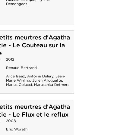
Demongeot
etits meurtres d'Agatha
tie - Le Couteau sur la
e
e
2012
Renaud Bertrand
Alice Isaaz
,
Antoine Duléry
,
Jean-
Marie Winling
,
Julien Alluguette
,
Marius Colucci
,
Maruschka Detmers
etits meurtres d'Agatha
ie - Le Flux et le reflux
e
2008
Eric Woreth