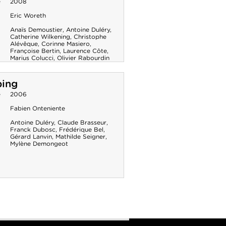
e
2008
Eric Woreth
Anaïs Demoustier
,
Antoine Duléry
,
Catherine Wilkening
,
Christophe
Alévêque
,
Corinne Masiero
,
Françoise Bertin
,
Laurence Côte
,
Marius Colucci
,
Olivier Rabourdin
ing
e
2006
Fabien Onteniente
Antoine Duléry
,
Claude Brasseur
,
Franck Dubosc
,
Frédérique Bel
,
Gérard Lanvin
,
Mathilde Seigner
,
Mylène Demongeot