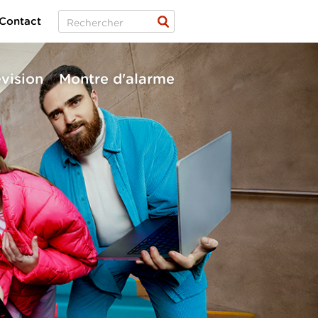
Contact
évision
Montre d'alarme