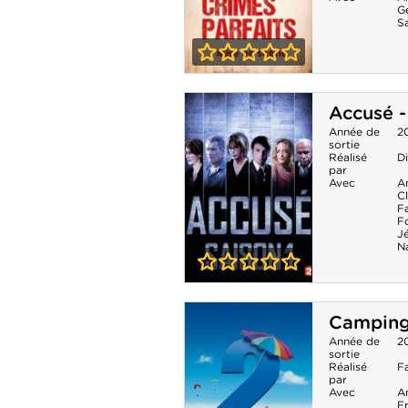
G
S
0-0
Crimes parfaits -
Accusé -
Mise en scène
Année de
2
sortie
Réalisé
Di
par
Avec
A
C
F
F
J
N
0-0
Accusé - Saison
Camping
1
Année de
2
sortie
Réalisé
F
par
Avec
A
F