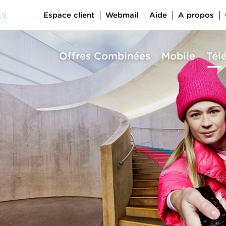
Espace client
Webmail
Aide
A propos
ES
Offres Combinées
Mobile
Tél
a