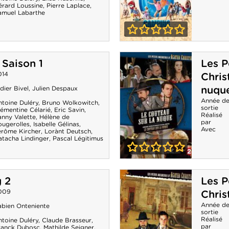
érard Loussine
,
Pierre Laplace
,
amuel Labarthe
0-0
Camping 3
 Saison 1
Les P
014
Chris
nuqu
dier Bivel
,
Julien Despaux
Année d
ntoine Duléry
,
Bruno Wolkowitch
,
sortie
lémentine Célarié
,
Eric Savin
,
Réalisé
anny Valette
,
Hélène de
par
ougerolles
,
Isabelle Gélinas
,
Avec
érôme Kircher
,
Lorànt Deutsch
,
atacha Lindinger
,
Pascal Légitimus
0-0
Les Petits
 2
Les P
meurtres
009
Christ
d'Agatha
Année d
abien Onteniente
sortie
Christie - Le
Réalisé
ntoine Duléry
,
Claude Brasseur
,
par
ranck Dubosc
,
Mathilde Seigner
,