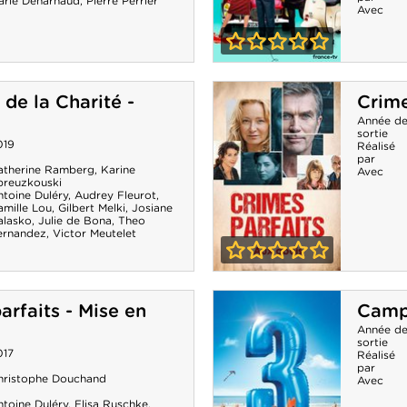
arie Denarnaud
,
Pierre Perrier
Avec
0-0
Les Petits
 de la Charité -
Crime
meurtres
Année d
sortie
d'Agatha
019
Réalisé
par
Christie - Un
atherine Ramberg
,
Karine
Avec
preuzkouski
ntoine Duléry
,
Audrey Fleurot
,
cadavre au petit
amille Lou
,
Gilbert Melki
,
Josiane
alasko
,
Julie de Bona
,
Theo
déjeuner
ernandez
,
Victor Meutelet
0-0
Crimes parfaits -
arfaits - Mise en
Camp
Aux abois
Année d
sortie
017
Réalisé
par
hristophe Douchand
Avec
ntoine Duléry
,
Elisa Ruschke
,