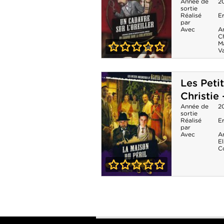
Christie - Les
Année de
2
sortie
Réalisé
E
Meurtres ABC
par
Avec
A
C
Ma
Va
0-0
Les Petits
Les Peti
meurtres
Christie 
d'Agatha
Année de
2
sortie
Christie - Un
Réalisé
E
par
cadavre sur
Avec
A
El
C
l'oreiller
0-0
Les Petits
meurtres
d'Agatha