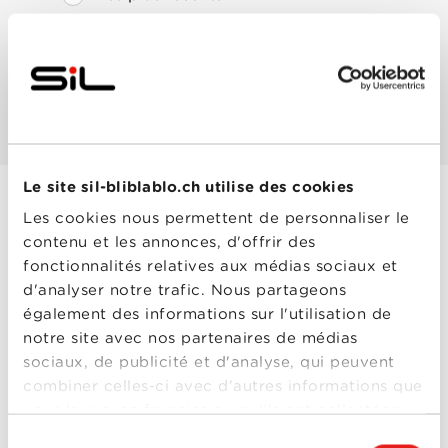
Les mieux notés
Les plus populaires
Le site sil-bliblablo.ch utilise des cookies
Les cookies nous permettent de personnaliser le
Dis-moi juste que
contenu et les annonces, d'offrir des
tu m'aimes
fonctionnalités relatives aux médias sociaux et
Année
2024
d'analyser notre trafic. Nous partageons
de
également des informations sur l'utilisation de
sortie
Réalisé
Anne Le Ny
notre site avec nos partenaires de médias
par
sociaux, de publicité et d'analyse, qui peuvent
Avec
Élodie Bouchez
,
Jennifer Decker
,
José
combiner celles-ci avec d'autres informations que
Garcia
,
Omar Sy
,
vous leur avez fournies ou qu'ils ont collectées
Vanessa Paradis
0-0
lors de votre utilisation de leurs services.
Dis-moi juste
Sélection