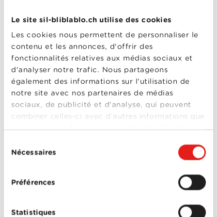
insuffisamment protégés, les applications
chères, les abonnements-pièges, les
Le site sil-bliblablo.ch utilise des cookies
données qui mènent une vie propre sur la
toile, etc.
Les cookies nous permettent de personnaliser le
En PDF et en papier
contenu et les annonces, d'offrir des
fonctionnalités relatives aux médias sociaux et
Cette bande dessinée au format PDF est à
d'analyser notre trafic. Nous partageons
retrouver sur www.thewebsters.ch. Elle
peut aussi être commandée gratuitement
également des informations sur l'utilisation de
sous forme imprimée, en allemand, français,
notre site avec nos partenaires de médias
italien, romanche et anglais.
sociaux, de publicité et d'analyse, qui peuvent
Liens utiles
combiner celles-ci avec d'autres informations que
vous leur avez fournies ou qu'ils ont collectées
OFCOM : petites histoires d'internet
lors de votre utilisation de leurs services.
Sélection
Nécessaires
du
consentement
Préférences
PARTICULIERS
Statistiques