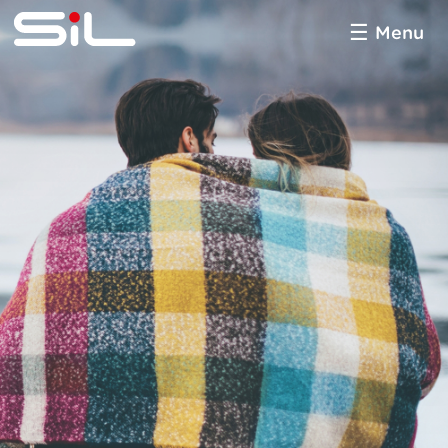
Menu
SiL
multimédia