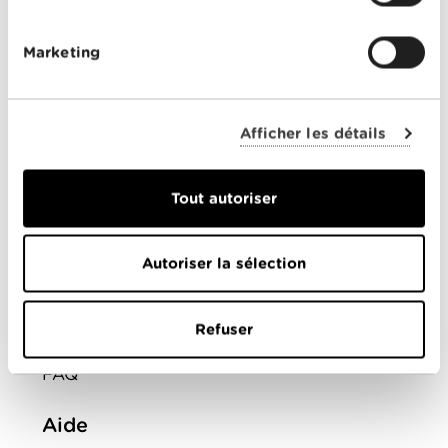
Offres Combinées
Mobile
Marketing
Télévision
Montre d'alarme
Afficher les détails
ENTREPRISES
Tout autoriser
Offres combinées
Internet
Autoriser la sélection
Téléphonie
Refuser
Mobile
FAQ
Aide