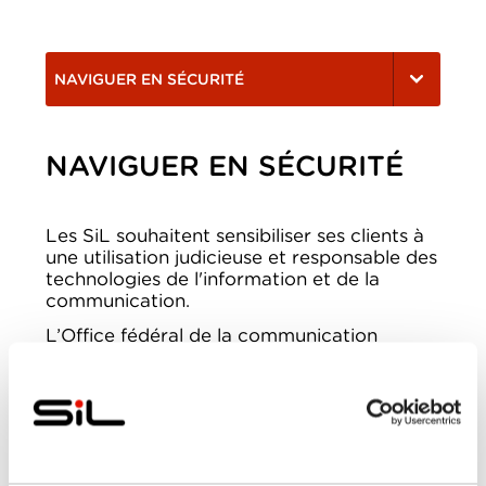
NAVIGUER EN SÉCURITÉ
NAVIGUER EN SÉCURITÉ
Les SiL souhaitent sensibiliser ses clients à
une utilisation judicieuse et responsable des
technologies de l'information et de la
communication.
L’Office fédéral de la communication
(OFCOM) a publié une bande dessinée
intitulée "Petites histoires d'internet". A
travers 15 histoires, elle relate les aventures
d’une famille sur internet et traite de
multiples problèmes tels que le sexting, le
mobbing, la cyberaddiction, les ordinateurs