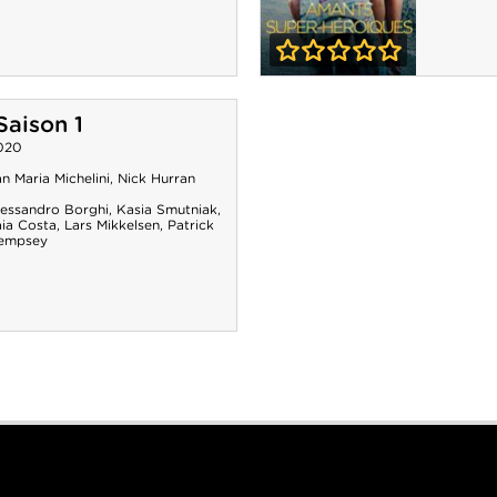
0-0
Amants super-
Saison 1
héroïques
020
n Maria Michelini
,
Nick Hurran
lessandro Borghi
,
Kasia Smutniak
,
aia Costa
,
Lars Mikkelsen
,
Patrick
empsey