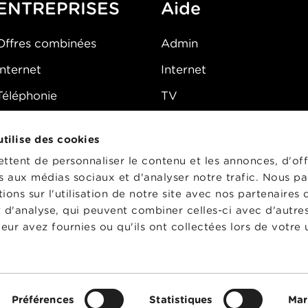
ENTREPRISES
Aide
Offres combinées
Admin
Internet
Internet
Téléphonie
TV
Mobile
Téléphone
 utilise des cookies
FAQ
E-mail
tent de personnaliser le contenu et les annonces, d'off
Fibre
es aux médias sociaux et d'analyser notre trafic. Nous p
ons sur l'utilisation de notre site avec nos partenaires
Sécurité
t d'analyse, qui peuvent combiner celles-ci avec d'autre
État du réseau
eur avez fournies ou qu'ils ont collectées lors de votre u
CG
Préférences
Statistiques
Mar