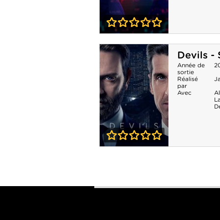
0-0
Devils - Saison 2
Devils - 
Année de
2
sortie
Réalisé
Ja
par
Avec
A
L
D
0-0
Devils - Saison 1