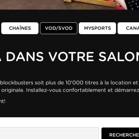
CHAÎNES
VOD/SVOD
MYSPORTS
CAN
A DANS VOTRE SALO
blockbusters soit plus de 10'000 titres à la location et 
n originale. Installez-vous confortablement et démarre
nt!