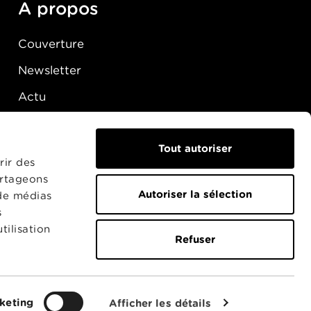
A propos
Couverture
Newsletter
Actu
Presse
Raccordement
Tout autoriser
rir des
artageons
Autoriser la sélection
 de médias
s
tilisation
Refuser
keting
Afficher les détails