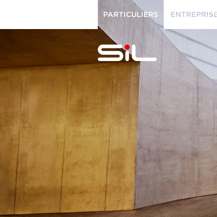
PARTICULIERS
ENTREPRIS
PARTICULIERS
ENTREPRISES
SiL
multimédi