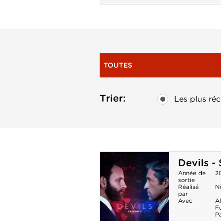
TOUTES
Trier:
Les plus réc
Devils -
Année de
2
sortie
Réalisé
N
par
Avec
A
F
P