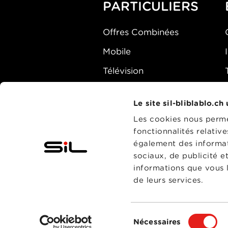
PARTICULIERS
Offres Combinées
Mobile
Télévision
Montre d'alarme
Le site sil-bliblablo.ch
Les cookies nous permet
fonctionnalités relativ
également des informati
sociaux, de publicité e
informations que vous l
de leurs services.
Sélection
Nécessaires
du