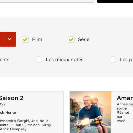
Film
Série
ents
Les mieux notés
Les p
 Saison 2
Aman
022
Année d
sortie
ick Hurran
Réalisé
par
lessandro Borghi
,
Joel de la
Avec
uente
,
Li Jun Li
,
Malachi Kirby
,
atrick Dempsey