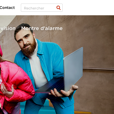
Contact
évision
Montre d'alarme