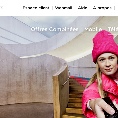
Espace client
Webmail
Aide
A propos
ES
Offres Combinées
Mobile
Tél
a