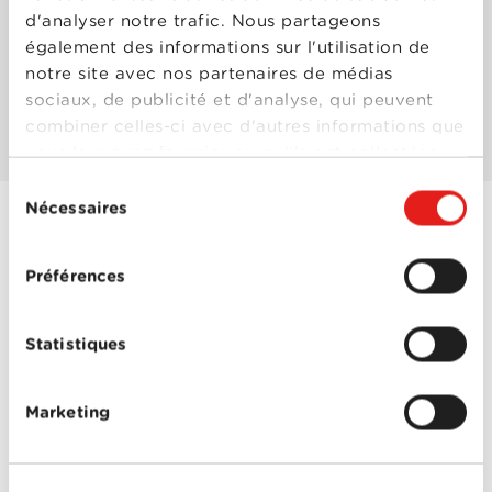
d'analyser notre trafic. Nous partageons
également des informations sur l'utilisation de
Les mieux notés
notre site avec nos partenaires de médias
sociaux, de publicité et d'analyse, qui peuvent
Les plus populaires
combiner celles-ci avec d'autres informations que
vous leur avez fournies ou qu'ils ont collectées
lors de votre utilisation de leurs services.
Sélection
Nécessaires
du
consentement
Amants super-
Préférences
héroïques
Année
2021
de
Statistiques
sortie
Réalisé
Paolo Genovese
par
Avec
Alessandro Borghi
,
Marketing
Greta Scarano
,
Gwendolyn Gourvenec
,
Jasmine Trinca
,
Vinicio
Marchioni
Amants super-
0-0