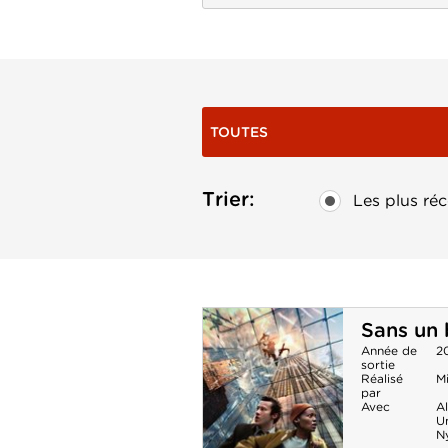
TOUTES
Trier:
Les plus réc
Sans un b
Année de
2
sortie
Réalisé
M
par
Avec
Al
U
N