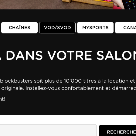
CHAÎNES
VOD/SVOD
MYSPORTS
CAN
A DANS VOTRE SALO
blockbusters soit plus de 10'000 titres à la location et 
n originale. Installez-vous confortablement et démarre
nt!