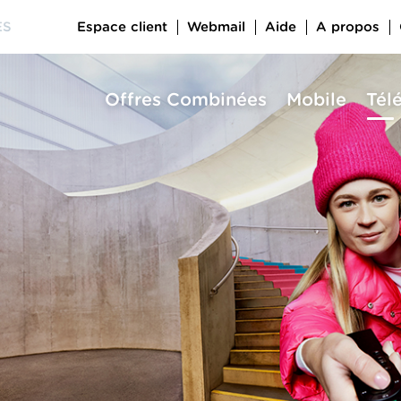
Espace client
Webmail
Aide
A propos
ES
Offres Combinées
Mobile
Tél
a