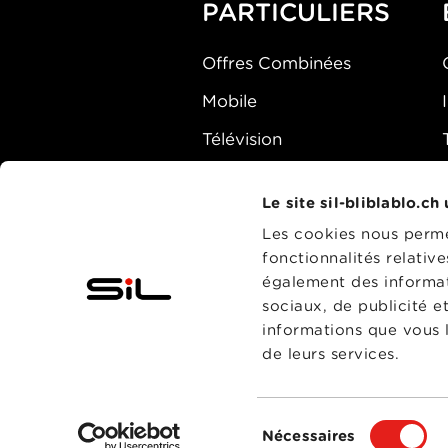
PARTICULIERS
Offres Combinées
Mobile
Télévision
Montre d'alarme
Le site sil-bliblablo.ch
Les cookies nous permet
fonctionnalités relativ
également des informati
sociaux, de publicité e
informations que vous l
de leurs services.
Sélection
Nécessaires
du