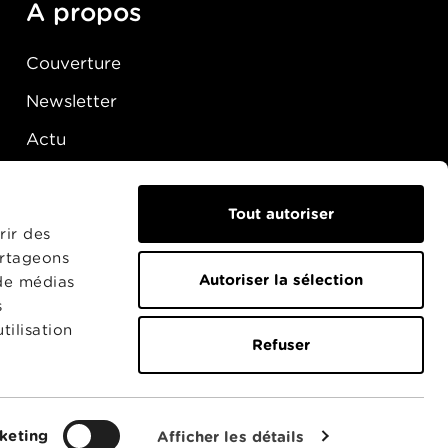
A propos
Couverture
Newsletter
Actu
Presse
Raccordement
Tout autoriser
rir des
artageons
Autoriser la sélection
 de médias
s
tilisation
Refuser
keting
Afficher les détails