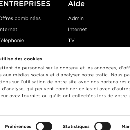
ENTREPRISES
Aide
Offres combinées
Admin
Internet
Internet
Téléphonie
TV
Mobile
Téléphone
 utilise des cookies
FAQ
E-mail
tent de personnaliser le contenu et les annonces, d'off
Fibre
es aux médias sociaux et d'analyser notre trafic. Nous p
ons sur l'utilisation de notre site avec nos partenaires
Sécurité
t d'analyse, qui peuvent combiner celles-ci avec d'autre
État du réseau
eur avez fournies ou qu'ils ont collectées lors de votre u
CG
Préférences
Statistiques
Mar