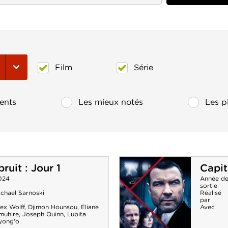
Film
Série
ents
Les mieux notés
Les p
ruit : Jour 1
Capit
024
Année d
sortie
ichael Sarnoski
Réalisé
par
ex Wolff
,
Djimon Hounsou
,
Eliane
Avec
muhire
,
Joseph Quinn
,
Lupita
yong'o