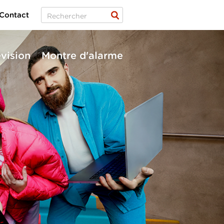
Contact
évision
Montre d'alarme