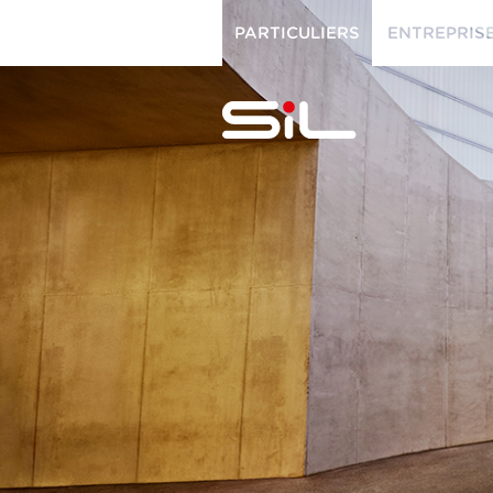
PARTICULIERS
ENTREPRIS
PARTICULIERS
ENTREPRISES
SiL
multimédi