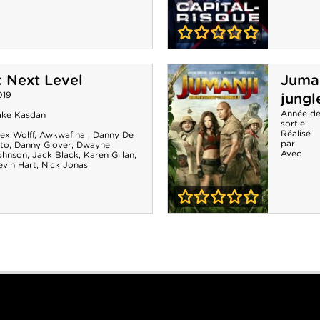
0-0
Capital Risque
: Next Level
Juman
019
jungl
Année d
ake Kasdan
sortie
Réalisé
ex Wolff
,
Awkwafina
,
Danny De
par
ito
,
Danny Glover
,
Dwayne
Avec
ohnson
,
Jack Black
,
Karen Gillan
,
evin Hart
,
Nick Jonas
0-0
Jumanji :
Bienvenue dans
la jungle