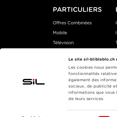
PARTICULIERS
Offres Combinées
Mobile
Télévision
Montre d'alarme
Le site sil-bliblablo.ch
Les cookies nous permet
fonctionnalités relativ
également des informati
sociaux, de publicité e
informations que vous l
de leurs services.
Sélection