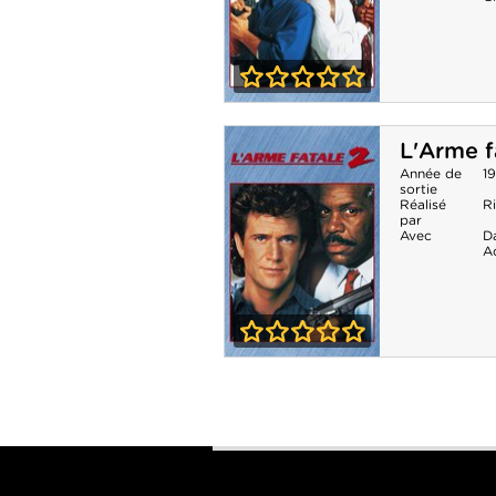
0-0
L'Arme fatale 3
L'Arme f
Année de
1
sortie
Réalisé
R
par
Avec
D
A
0-0
L'Arme fatale 2