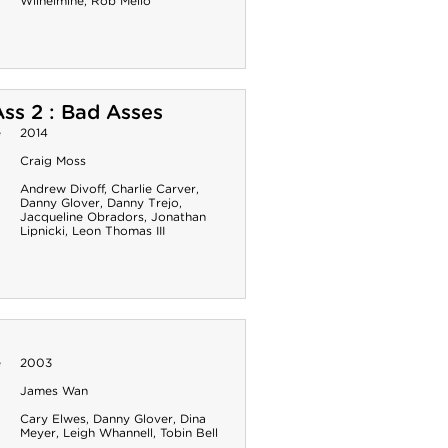
Wilhelmine
,
Rob Mello
ss 2 : Bad Asses
e
2014
Craig Moss
Andrew Divoff
,
Charlie Carver
,
Danny Glover
,
Danny Trejo
,
Jacqueline Obradors
,
Jonathan
Lipnicki
,
Leon Thomas III
e
2003
James Wan
Cary Elwes
,
Danny Glover
,
Dina
Meyer
,
Leigh Whannell
,
Tobin Bell