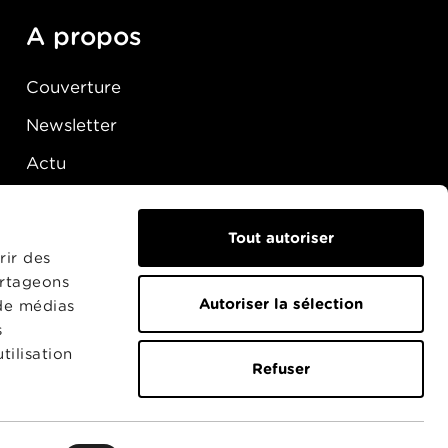
A propos
Couverture
Newsletter
Actu
Presse
Raccordement
Tout autoriser
rir des
artageons
Autoriser la sélection
 de médias
s
tilisation
Refuser