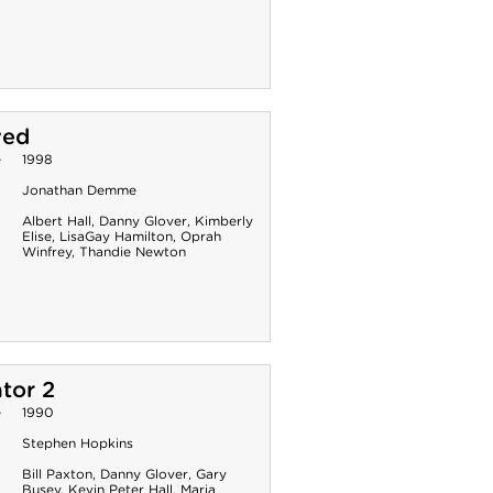
ved
e
1998
Jonathan Demme
Albert Hall
,
Danny Glover
,
Kimberly
Elise
,
LisaGay Hamilton
,
Oprah
Winfrey
,
Thandie Newton
tor 2
e
1990
Stephen Hopkins
Bill Paxton
,
Danny Glover
,
Gary
Busey
,
Kevin Peter Hall
,
Maria