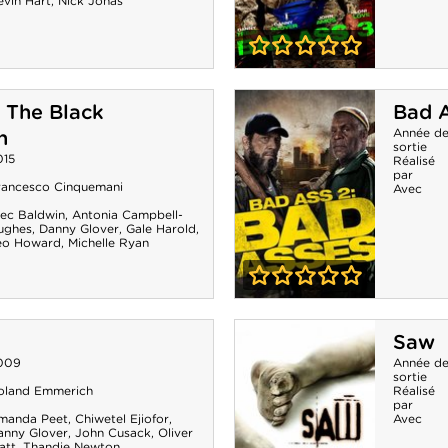
evin Hart
,
Nick Jonas
0-0
Bad Ass 3
 The Black
Bad A
Année d
h
sortie
015
Réalisé
par
rancesco Cinquemani
Avec
lec Baldwin
,
Antonia Campbell-
ughes
,
Danny Glover
,
Gale Harold
,
eo Howard
,
Michelle Ryan
0-0
Bad Ass 2 : Bad
Saw
Asses
009
Année d
sortie
oland Emmerich
Réalisé
par
manda Peet
,
Chiwetel Ejiofor
,
Avec
anny Glover
,
John Cusack
,
Oliver
att
,
Thandie Newton