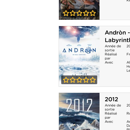
K
0-0
Jumanji : Next
Andròn -
Level
Labyrint
Année de
2
sortie
Réalisé
F
par
Avec
A
H
L
0-0
Andròn - The
2012
Black Labyrinth
Année de
2
sortie
Réalisé
R
par
Avec
A
D
Pl