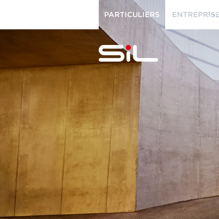
PARTICULIERS
ENTREPRIS
PARTICULIERS
ENTREPRISES
SiL
multimédi