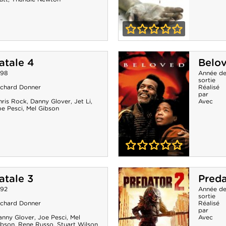
0-0
Saw
atale 4
Belo
998
Année d
sortie
ichard Donner
Réalisé
par
hris Rock
,
Danny Glover
,
Jet Li
,
Avec
oe Pesci
,
Mel Gibson
0-0
Beloved
atale 3
Preda
992
Année d
sortie
ichard Donner
Réalisé
par
anny Glover
,
Joe Pesci
,
Mel
Avec
ibson
,
Rene Russo
,
Stuart Wilson