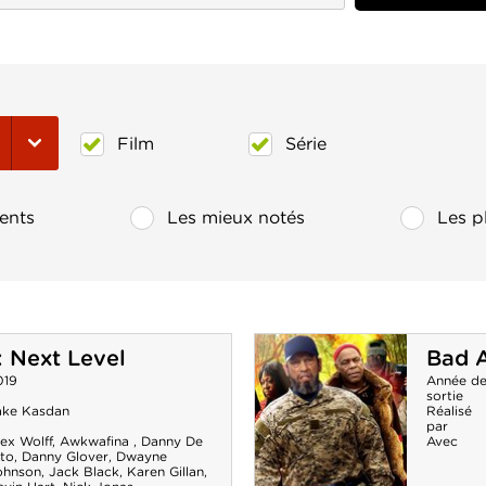
Film
Série
ents
Les mieux notés
Les p
: Next Level
Bad A
019
Année d
sortie
ake Kasdan
Réalisé
par
ex Wolff
,
Awkwafina
,
Danny De
Avec
ito
,
Danny Glover
,
Dwayne
ohnson
,
Jack Black
,
Karen Gillan
,