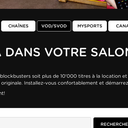
CHAÎNES
VOD/SVOD
MYSPORTS
CAN
A DANS VOTRE SALO
blockbusters soit plus de 10'000 titres à la location et 
n originale. Installez-vous confortablement et démarre
nt!