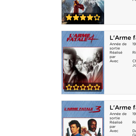
4-0
2012
L'Arme f
Année de
1
sortie
Réalisé
R
par
Avec
C
J
0-0
L'Arme fatale 4
L'Arme f
Année de
1
sortie
Réalisé
R
par
Avec
D
G