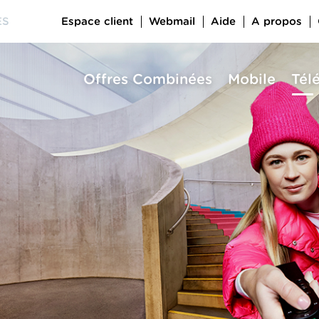
Espace client
Webmail
Aide
A propos
ES
Offres Combinées
Mobile
Tél
a