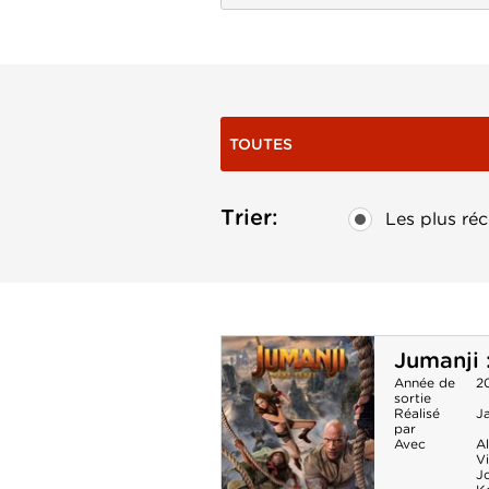
TOUTES
Trier:
Les plus réc
Jumanji 
Année de
2
sortie
Réalisé
J
par
Avec
Al
V
J