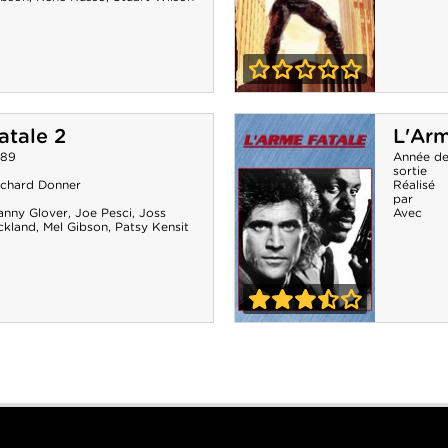
0-0
Predator 2
atale 2
L'Arm
989
Année d
sortie
ichard Donner
Réalisé
par
anny Glover
,
Joe Pesci
,
Joss
Avec
ckland
,
Mel Gibson
,
Patsy Kensit
3-5
L'Arme fatale