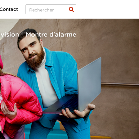
Contact
évision
Montre d'alarme