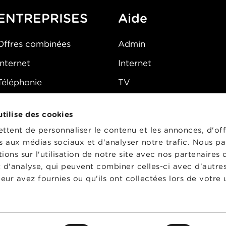
ENTREPRISES
Aide
Offres combinées
Admin
Internet
Internet
Téléphonie
TV
Mobile
Téléphone
 utilise des cookies
FAQ
E-mail
tent de personnaliser le contenu et les annonces, d'off
Fibre
es aux médias sociaux et d'analyser notre trafic. Nous p
ons sur l'utilisation de notre site avec nos partenaires
Sécurité
t d'analyse, qui peuvent combiner celles-ci avec d'autre
État du réseau
eur avez fournies ou qu'ils ont collectées lors de votre u
CG