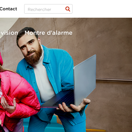
Contact
évision
Montre d'alarme