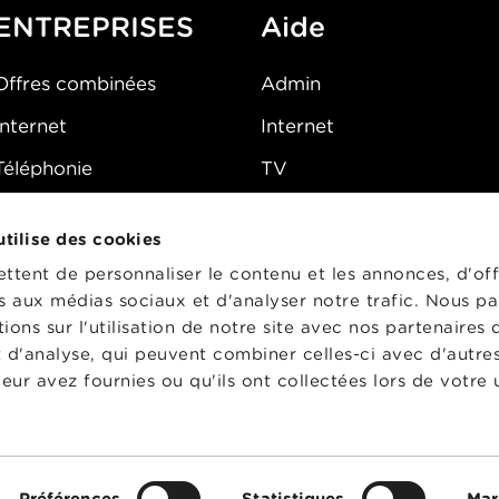
ENTREPRISES
Aide
Offres combinées
Admin
Internet
Internet
Téléphonie
TV
Mobile
Téléphone
 utilise des cookies
FAQ
E-mail
tent de personnaliser le contenu et les annonces, d'off
Fibre
es aux médias sociaux et d'analyser notre trafic. Nous p
ons sur l'utilisation de notre site avec nos partenaires
Sécurité
t d'analyse, qui peuvent combiner celles-ci avec d'autre
État du réseau
eur avez fournies ou qu'ils ont collectées lors de votre u
CG