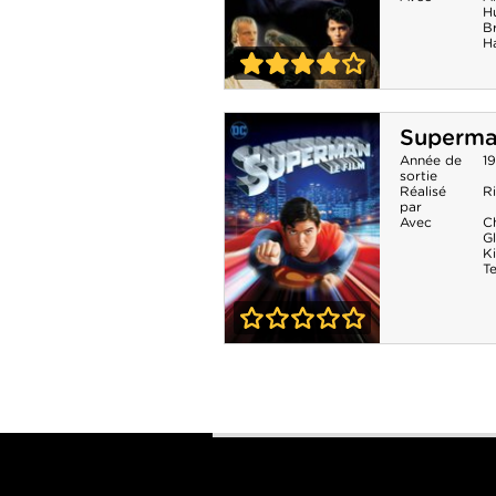
H
B
H
4-0
Ladyhawke, la
Superm
femme de la nuit
Année de
1
sortie
Réalisé
R
par
Avec
C
G
K
T
0-0
Superman