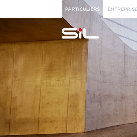
PARTICULIERS
ENTREPRIS
PARTICULIERS
ENTREPRISES
SiL
multimédi