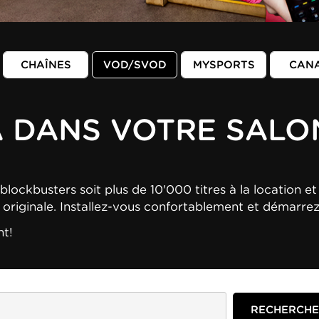
CHAÎNES
VOD/SVOD
MYSPORTS
CAN
A DANS VOTRE SALO
blockbusters soit plus de 10'000 titres à la location et 
n originale. Installez-vous confortablement et démarre
nt!