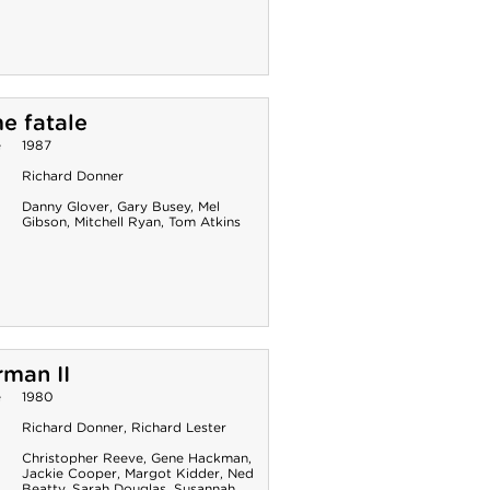
e fatale
e
1987
Richard Donner
Danny Glover
,
Gary Busey
,
Mel
Gibson
,
Mitchell Ryan
,
Tom Atkins
man II
e
1980
Richard Donner
,
Richard Lester
Christopher Reeve
,
Gene Hackman
,
Jackie Cooper
,
Margot Kidder
,
Ned
Beatty
,
Sarah Douglas
,
Susannah