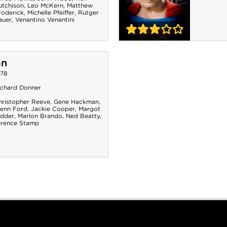
utchison
,
Leo McKern
,
Matthew
roderick
,
Michelle Pfeiffer
,
Rutger
auer
,
Venantino Venantini
3-0
Superman II
an
978
ichard Donner
hristopher Reeve
,
Gene Hackman
,
lenn Ford
,
Jackie Cooper
,
Margot
idder
,
Marlon Brando
,
Ned Beatty
,
erence Stamp