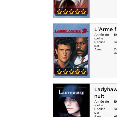
0-0
L'Arme fatale 4
L'Arme f
Année de
1
sortie
Réalisé
R
par
Avec
D
A
0-0
L'Arme fatale 2
Ladyhaw
nuit
Année de
1
sortie
Réalisé
R
par
Avec
Al