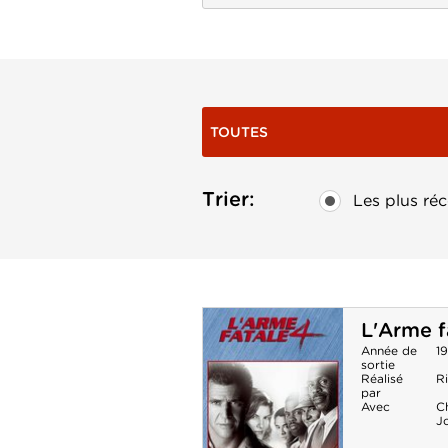
TOUTES
Trier:
Les plus réc
L'Arme f
Année de
1
sortie
Réalisé
R
par
Avec
C
J