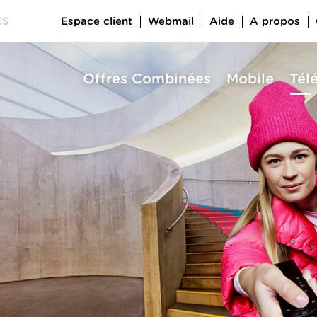
Espace client
Webmail
Aide
A propos
ES
Offres Combinées
Mobile
Tél
a