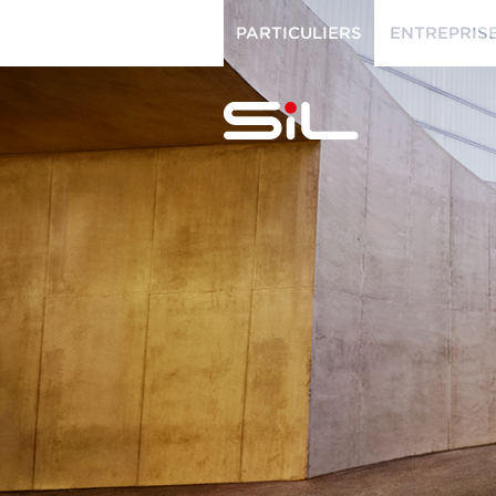
PARTICULIERS
ENTREPRIS
PARTICULIERS
ENTREPRISES
SiL
multimédi