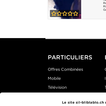
R
R
Gu
0-0
Kepler(s) -
Saison 1
PARTICULIERS
Offres Combinées
Mobile
Télévision
Montre d'alarme
Le site sil-bliblablo.ch