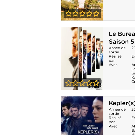
0-0
Vous n'aurez pas
Le Burea
ma haine
Saison 5
Année de
2
sortie
Réalisé
E
par
Avec
A
Lo
Ga
K
C
0-0
Le Bureau des
Kepler(s)
Légendes -
Année de
2
sortie
Saison 5
Réalisé
F
par
Avec
Al
B
N