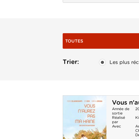
TOUTES
Trier:
Les plus réc
Vous n'a
Année de
2
sortie
Réalisé
Ki
par
Avec
A
Ch
D