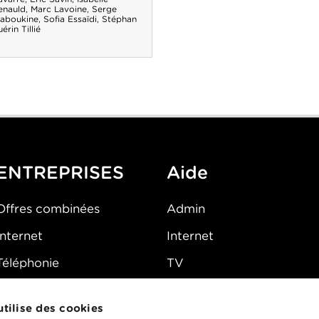
enauld
,
Marc Lavoine
,
Serge
iaboukine
,
Sofia Essaïdi
,
Stéphan
érin Tillié
ENTREPRISES
Aide
Offres combinées
Admin
Internet
Internet
Téléphonie
TV
Mobile
Téléphone
 utilise des cookies
FAQ
E-mail