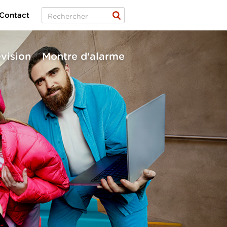
Contact
évision
Montre d'alarme