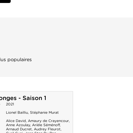
lus populaires
nges - Saison 1
e
2021
Lionel Bailliu
,
Stéphanie Murat
Alice David
,
Amaury de Crayencour
,
Anne Azoulay
,
Arièle Séménoff
,
Arnaud Ducret
,
Audrey Fleurot
,