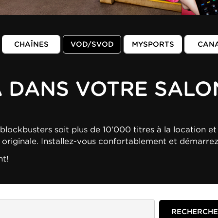
CHAÎNES
VOD/SVOD
MYSPORTS
CAN
A DANS VOTRE SALO
blockbusters soit plus de 10'000 titres à la location et 
n originale. Installez-vous confortablement et démarre
nt!