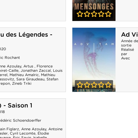
0-0
Mensonges -
u des Légendes -
Ad Vi
Saison 1
Année d
sortie
020
Réalisé
par
ric Rochant
Avec
nne Azoulay
,
Artus
,
Florence
iret-Caille
,
Jonathan Zaccaï
,
Louis
rrel
,
Mathieu Amalric
,
Mathieu
assovitz
,
Sara Giraudeau
,
Stefan
repon
,
Zineb Triki
0-0
Ad Vitam -
 - Saison 1
Saison 1
018
rédéric Schoendoerffer
ain Figlarz
,
Anne Azoulay
,
Antoine
asler
,
Cyril Lecomte
,
Élodie
avarre
,
Eric Savin
,
Isabelle