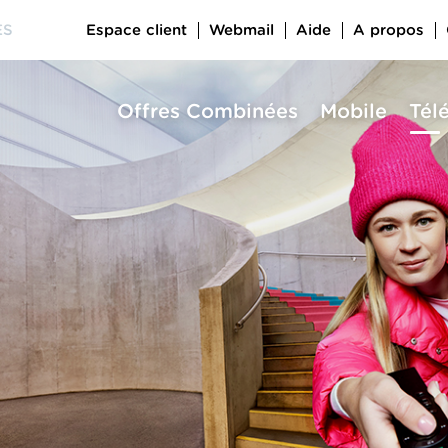
Espace client
Webmail
Aide
A propos
ES
Offres Combinées
Mobile
Tél
a