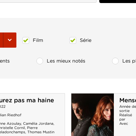
Film
Série
ents
Les mieux notés
Les p
urez pas ma haine
Menso
022
Année d
sortie
lian Riedhof
Réalisé
par
nne Azoulay
,
Camélia Jordana
,
Avec
ristelle Cornil
,
Pierre
eladonchamps
,
Thomas Mustin