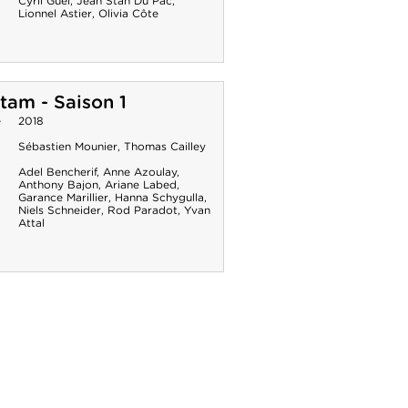
Cyril Guei
,
Jean Stan Du Pac
,
Lionnel Astier
,
Olivia Côte
tam - Saison 1
e
2018
Sébastien Mounier
,
Thomas Cailley
Adel Bencherif
,
Anne Azoulay
,
Anthony Bajon
,
Ariane Labed
,
Garance Marillier
,
Hanna Schygulla
,
Niels Schneider
,
Rod Paradot
,
Yvan
Attal